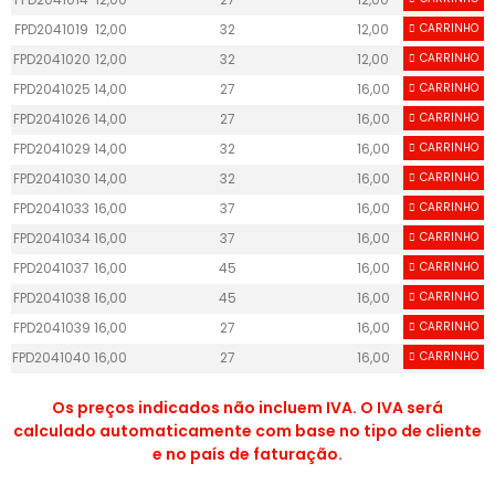
FPD2041019
12,00
32
12,00
CARRINHO
40
FPD2041020
12,00
32
12,00
CARRINHO
40
FPD2041025
14,00
27
16,00
CARRINHO
50
FPD2041026
14,00
27
16,00
CARRINHO
50
FPD2041029
14,00
32
16,00
CARRINHO
50
FPD2041030
14,00
32
16,00
CARRINHO
50
FPD2041033
16,00
37
16,00
CARRINHO
50
FPD2041034
16,00
37
16,00
CARRINHO
50
FPD2041037
16,00
45
16,00
CARRINHO
50
FPD2041038
16,00
45
16,00
CARRINHO
50
FPD2041039
16,00
27
16,00
CARRINHO
50
FPD2041040
16,00
27
16,00
CARRINHO
50
Os preços indicados não incluem IVA. O IVA será
calculado automaticamente com base no tipo de cliente
e no país de faturação.