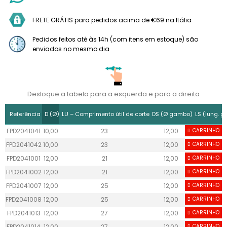
FRETE GRÁTIS para pedidos acima de €69 na Itália
Pedidos feitos até às 14h (com itens em estoque) são
enviados no mesmo dia
Desloque a tabela para a esquerda e para a direita
Referência
D (Ø)
LU – Comprimento útil de corte
DS (Ø gambo)
LS (lung. 
FPD2041041
10,00
23
12,00
CARRINHO
40
FPD2041042
10,00
23
12,00
CARRINHO
40
FPD2041001
12,00
21
12,00
CARRINHO
40
FPD2041002
12,00
21
12,00
CARRINHO
40
FPD2041007
12,00
25
12,00
CARRINHO
40
FPD2041008
12,00
25
12,00
CARRINHO
40
FPD2041013
12,00
27
12,00
CARRINHO
40
FPD2041014
12,00
27
12,00
CARRINHO
40