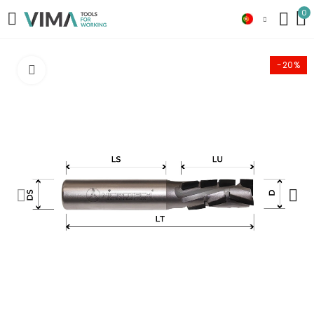
0
-20%
Click to enlarge