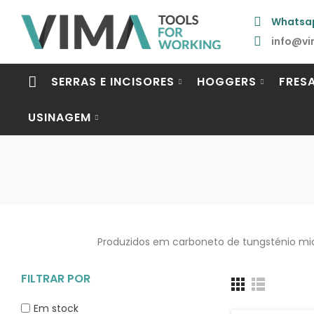
Whatsa
info@vi
SERRAS E INCISORES
HOGGERS
FRES
USINAGEM
Produzidos em carboneto de tungsténio mic
FILTRAR POR
Em stock