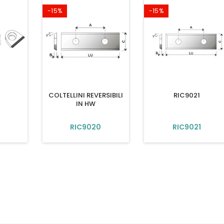
-15%
-15%
COLTELLINI REVERSIBILI
RIC9021
IN HW
RIC9020
RIC9021