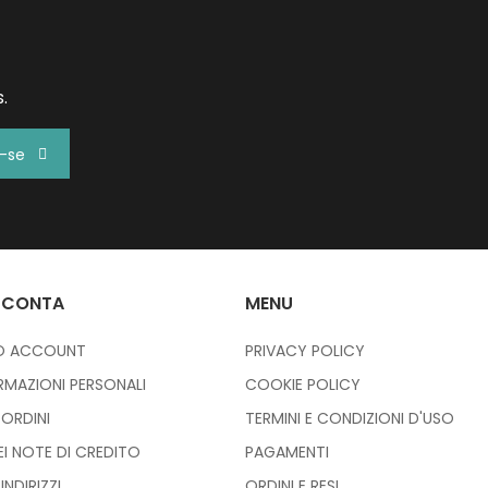
.
r-se
 CONTA
MENU
IO ACCOUNT
PRIVACY POLICY
RMAZIONI PERSONALI
COOKIE POLICY
I ORDINI
TERMINI E CONDIZIONI D'USO
IEI NOTE DI CREDITO
PAGAMENTI
 INDIRIZZI
ORDINI E RESI