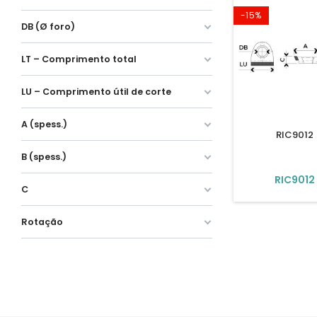
-15%
DB (Ø foro)
LT – Comprimento total
LU – Comprimento útil de corte
A (spess.)
RIC9012
B (spess.)
RIC9012
C
Rotação