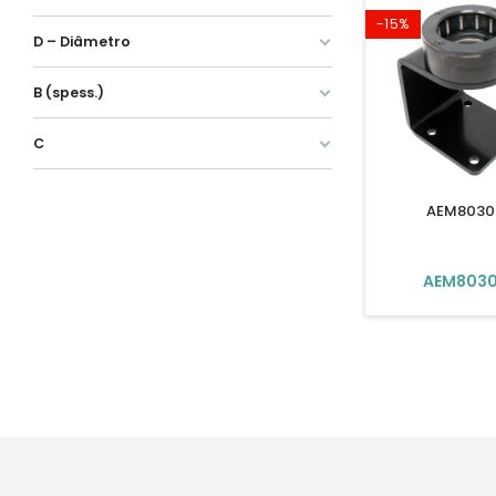
-15%
D – Diâmetro
B (spess.)
C
AEM8030
AEM803