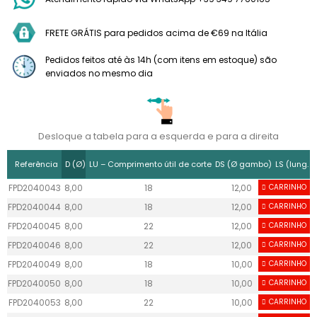
FRETE GRÁTIS para pedidos acima de €69 na Itália
Pedidos feitos até às 14h (com itens em estoque) são
enviados no mesmo dia
Desloque a tabela para a esquerda e para a direita
Referência
D (Ø)
LU – Comprimento útil de corte
DS (Ø gambo)
LS (lung.
FPD2040043
8,00
18
12,00
CARRINHO
40
FPD2040044
8,00
18
12,00
CARRINHO
40
FPD2040045
8,00
22
12,00
CARRINHO
40
FPD2040046
8,00
22
12,00
CARRINHO
40
FPD2040049
8,00
18
10,00
CARRINHO
40
FPD2040050
8,00
18
10,00
CARRINHO
40
FPD2040053
8,00
22
10,00
CARRINHO
40