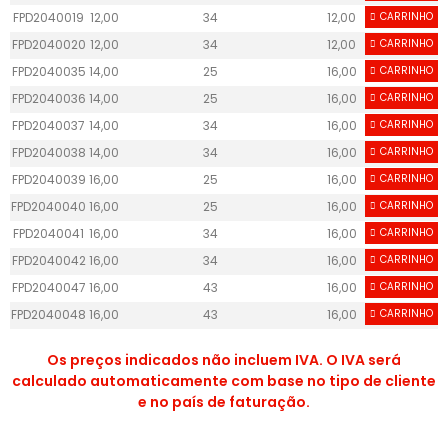
FPD2040019
12,00
34
12,00
CARRINHO
40
FPD2040020
12,00
34
12,00
CARRINHO
40
FPD2040035
14,00
25
16,00
CARRINHO
50
FPD2040036
14,00
25
16,00
CARRINHO
50
FPD2040037
14,00
34
16,00
CARRINHO
50
FPD2040038
14,00
34
16,00
CARRINHO
50
FPD2040039
16,00
25
16,00
CARRINHO
50
FPD2040040
16,00
25
16,00
CARRINHO
50
FPD2040041
16,00
34
16,00
CARRINHO
50
FPD2040042
16,00
34
16,00
CARRINHO
50
FPD2040047
16,00
43
16,00
CARRINHO
50
FPD2040048
16,00
43
16,00
CARRINHO
50
Os preços indicados não incluem IVA. O IVA será
calculado automaticamente com base no tipo de cliente
e no país de faturação.