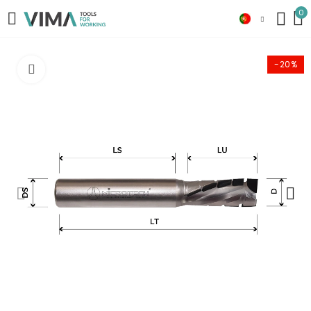
0
-20%
Click to enlarge