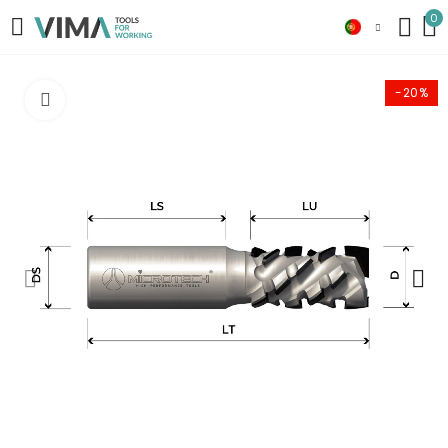
0
-20%
Click to enlarge