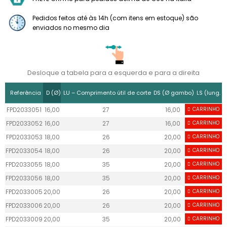
Pedidos feitos até às 14h (com itens em estoque) são
enviados no mesmo dia
Desloque a tabela para a esquerda e para a direita
Referência
D (Ø)
LU – Comprimento útil de corte
DS (Ø gambo)
LS (lung. 
FPD2033051
16,00
27
16,00
CARRINHO
50
FPD2033052
16,00
27
16,00
CARRINHO
50
FPD2033053
18,00
26
20,00
CARRINHO
50
FPD2033054
18,00
26
20,00
CARRINHO
50
FPD2033055
18,00
35
20,00
CARRINHO
50
FPD2033056
18,00
35
20,00
CARRINHO
50
FPD2033005
20,00
26
20,00
CARRINHO
50
FPD2033006
20,00
26
20,00
CARRINHO
50
FPD2033009
20,00
35
20,00
CARRINHO
50