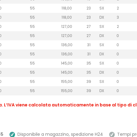
0
55
118,00
23
SX
2
0
55
118,00
23
DX
3
0
55
127,00
27
SX
2
0
55
127,00
27
DX
0
0
55
136,00
31
SX
0
0
55
136,00
31
DX
0
0
55
145,00
35
SX
0
0
55
145,00
35
DX
0
0
55
155,00
39
SX
0
0
55
155,00
39
DX
0
sa. L’IVA viene calcolata automaticamente in base al tipo di cl
65
Disponibile a magazzino, spedizione H24
Tempi prev