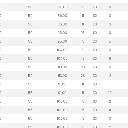
0
50
120,00
19
DX
0
0
50
86,00
11
SX
0
0
50
86,00
11
DX
3
0
50
95,00
15
SX
0
0
50
95,00
15
DX
5
0
50
104,00
19
SX
0
0
50
104,00
19
DX
6
0
50
113,00
23
SX
0
0
50
113,00
23
DX
2
0
55
91,00
11
SX
1
0
55
91,00
11
DX
10
0
55
100,00
15
SX
2
0
55
100,00
15
DX
4
0
55
109,00
19
SX
0
0
55
109,00
19
DX
2