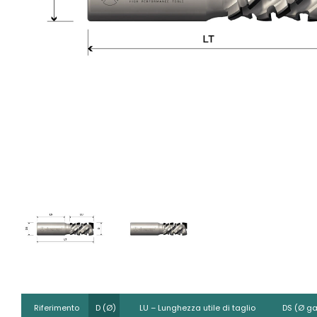
Riferimento
D (Ø)
LU – Lunghezza utile di taglio
DS (Ø g