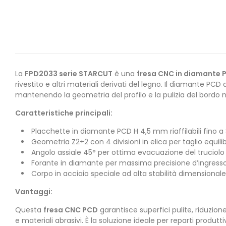
La
FPD2033 serie STARCUT
è una
fresa CNC in diamante 
rivestito e altri materiali derivati del legno. Il diamante PCD
mantenendo la geometria del profilo e la pulizia del bordo 
Caratteristiche principali:
Placchette in diamante PCD H 4,5 mm riaffilabili fino a 
Geometria Z2+2 con 4 divisioni in elica per taglio equili
Angolo assiale 45° per ottima evacuazione del truciolo e 
Forante in diamante per massima precisione d’ingress
Corpo in acciaio speciale ad alta stabilità dimensionale
Vantaggi:
Questa
fresa CNC PCD
garantisce superfici pulite, riduzione
e materiali abrasivi. È la soluzione ideale per reparti produ