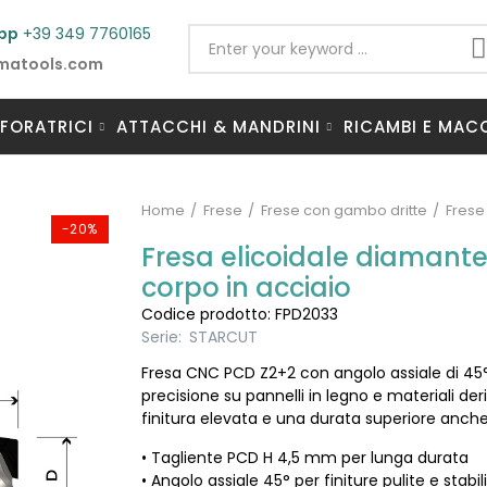
pp
+39 349 7760165
matools.com
 FORATRICI
ATTACCHI & MANDRINI
RICAMBI E MAC
Home
Frese
Frese con gambo dritte
Frese
-20%
Fresa elicoidale diamant
corpo in acciaio
Codice prodotto: FPD2033
Serie:
STARCUT
Fresa CNC PCD Z2+2 con angolo assiale di 45°
precisione su pannelli in legno e materiali deri
finitura elevata e una durata superiore anche 
• Tagliente PCD H 4,5 mm per lunga durata
• Angolo assiale 45° per finiture pulite e stabili