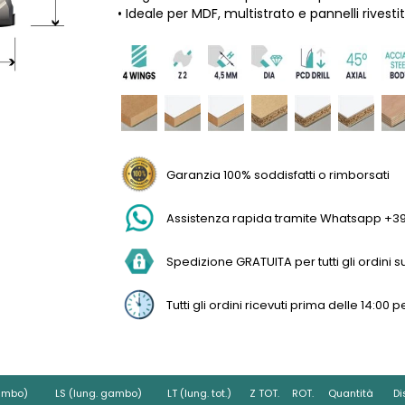
• Ideale per MDF, multistrato e pannelli rivestit
Garanzia 100% soddisfatti o rimborsati
Assistenza rapida tramite Whatsapp +3
Spedizione GRATUITA per tutti gli ordini sup
Tutti gli ordini ricevuti prima delle 14:0
ambo)
LS (lung. gambo)
LT (lung. tot.)
Z TOT.
ROT.
Quantità
Di