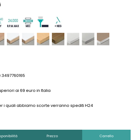
i
9.3497760165
eriori ai 69 euro in Italia
0 per i quali abbiamo scorte verranno spediti H24
sponibilità
Prezzo
Carrello