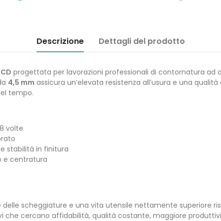
Descrizione
Dettagli del prodotto
PCD
progettata per lavorazioni professionali di contornatura ad al
 da
4,5 mm
assicura un’elevata resistenza all’usura e una qualità d
nel tempo.
8 volte
brato
stabilità in finitura
o e centratura
 delle scheggiature e una vita utensile nettamente superiore rispet
ttivi che cercano affidabilità, qualità costante, maggiore produtt