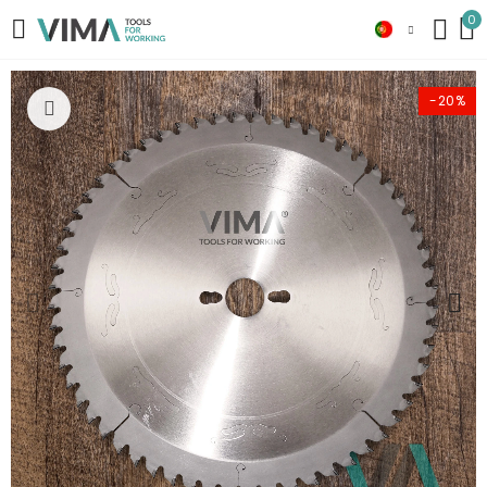
0
-20%
Click to enlarge