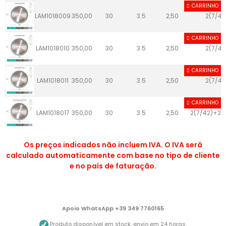
CARRINHO
LAM1018009
350,00
30
3.5
2,50
2(7/42
CARRINHO
LAM1018010
350,00
30
3.5
2,50
2(7/42
CARRINHO
LAM1018011
350,00
30
3.5
2,50
2(7/42
CARRINHO
LAM1018017
350,00
30
3.5
2,50
2(7/42)+2(
Os preços indicados não incluem IVA. O IVA será
calculado automaticamente com base no tipo de cliente
e no país de faturação.
Apoio WhatsApp +39 349 7760165
Produto disponível em stock, envio em 24 horas.