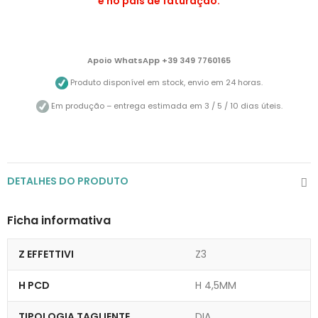
e no país de faturação.
Apoio WhatsApp +39 349 7760165
Produto disponível em stock, envio em 24 horas.
Em produção – entrega estimada em 3 / 5 / 10 dias úteis.
DETALHES DO PRODUTO
Ficha informativa
Z EFFETTIVI
Z3
H PCD
H 4,5MM
TIPOLOGIA TAGLIENTE
DIA