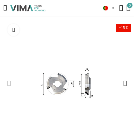
0
-15%
Click to enlarge