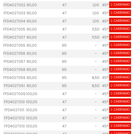
FFD4027002
80,00
47
1,00
45°
CARRINHO
53
FFD4027003
80,00
47
1,00
45°
CARRINHO
53
FFD4027004
80,00
47
1,00
45°
CARRINHO
53
FFD4027005
80,00
47
11,50
45°
CARRINHO
75
FFD4027007
80,00
47
11,50
45°
CARRINHO
75
FFD4027055
80,00
65
-
45°
CARRINHO
63
FFD4027056
80,00
65
-
45°
CARRINHO
63
FFD4027057
80,00
65
-
45°
CARRINHO
63
FFD4027058
80,00
65
-
45°
CARRINHO
63
FFD4027059
80,00
65
8,50
45°
CARRINHO
53
FFD4027061
80,00
65
8,50
45°
CARRINHO
53
FFD4027009
100,00
47
-
45°
CARRINHO
52
FFD4027010
100,00
47
-
45°
CARRINHO
52
FFD4027011
100,00
47
-
45°
CARRINHO
52
FFD4027012
100,00
47
-
45°
CARRINHO
52
FFD4027013
100,00
47
-
45°
CARRINHO
61
CARRINHO