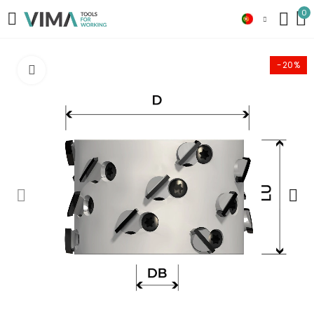
0
-20%
Click to enlarge