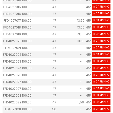
FFD4027014
100,00
47
-
45°
61
FFD4027015
100,00
47
-
45°
CARRINHO
61
FFD4027016
100,00
47
-
45°
CARRINHO
61
FFD4027017
100,00
47
13,50
45°
CARRINHO
25
FFD4027018
100,00
47
13,50
45°
CARRINHO
25
FFD4027019
100,00
47
13,50
45°
CARRINHO
25
FFD4027020
100,00
47
13,50
45°
CARRINHO
25
FFD4027021
100,00
47
-
45°
CARRINHO
40.6
FFD4027022
100,00
47
-
45°
CARRINHO
40.6
FFD4027023
100,00
47
-
45°
CARRINHO
40.6
FFD4027024
100,00
47
-
45°
CARRINHO
40.6
FFD4027025
100,00
47
-
45°
CARRINHO
40.6
FFD4027026
100,00
47
-
45°
CARRINHO
40.6
FFD4027027
100,00
47
-
45°
CARRINHO
40.6
FFD4027028
100,00
47
-
45°
CARRINHO
40.6
FFD4027029
100,00
47
11,50
45°
CARRINHO
75
FFD4027031
100,00
56
-
45°
CARRINHO
60