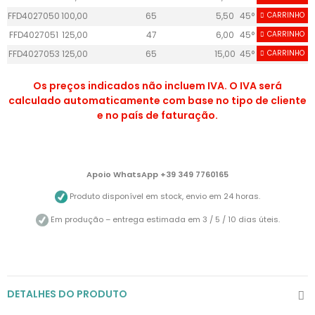
FFD4027050
100,00
65
5,50
45°
CARRINHO
58
FFD4027051
125,00
47
6,00
45°
CARRINHO
40
FFD4027053
125,00
65
15,00
45°
CARRINHO
40
Os preços indicados não incluem IVA. O IVA será
calculado automaticamente com base no tipo de cliente
e no país de faturação.
Apoio WhatsApp +39 349 7760165
Produto disponível em stock, envio em 24 horas.
Em produção – entrega estimada em 3 / 5 / 10 dias úteis.
DETALHES DO PRODUTO