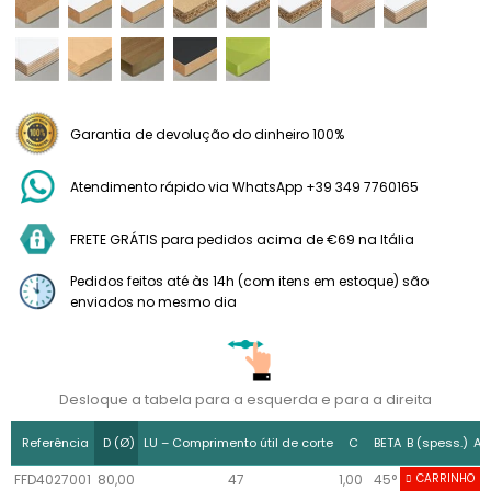
Garantia de devolução do dinheiro 100%
Atendimento rápido via WhatsApp +39 349 7760165
FRETE GRÁTIS para pedidos acima de €69 na Itália
Pedidos feitos até às 14h (com itens em estoque) são
enviados no mesmo dia
Desloque a tabela para a esquerda e para a direita
Referência
D (Ø)
LU – Comprimento útil de corte
C
BETA
B (spess.)
A 
FFD4027001
80,00
47
1,00
45°
CARRINHO
53