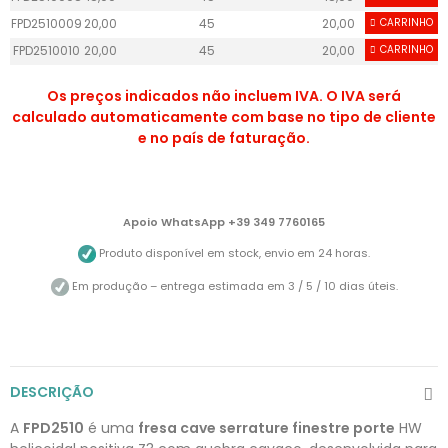
FPD2510009
20,00
45
20,00
CARRINHO
55
FPD2510010
20,00
45
20,00
CARRINHO
55
Os preços indicados não incluem IVA. O IVA será
calculado automaticamente com base no tipo de cliente
e no país de faturação.
Apoio WhatsApp +39 349 7760165
Produto disponível em stock, envio em 24 horas.
Em produção – entrega estimada em 3 / 5 / 10 dias úteis.
DESCRIÇÃO
A
FPD2510
é uma
fresa cave serrature finestre porte
HW