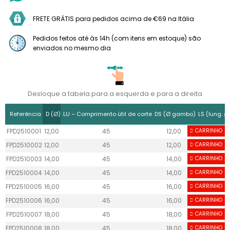
FRETE GRÁTIS para pedidos acima de €69 na Itália
Pedidos feitos até às 14h (com itens em estoque) são
enviados no mesmo dia
Desloque a tabela para a esquerda e para a direita
Referência
D (Ø)
LU – Comprimento útil de corte
DS (Ø gambo)
LS (lung. 
FPD2510001
12,00
45
12,00
CARRINHO
55
FPD2510002
12,00
45
12,00
CARRINHO
55
FPD2510003
14,00
45
14,00
CARRINHO
55
FPD2510004
14,00
45
14,00
CARRINHO
55
FPD2510005
16,00
45
16,00
CARRINHO
55
FPD2510006
16,00
45
16,00
CARRINHO
55
FPD2510007
18,00
45
18,00
CARRINHO
55
FPD2510008
18,00
45
18,00
CARRINHO
55