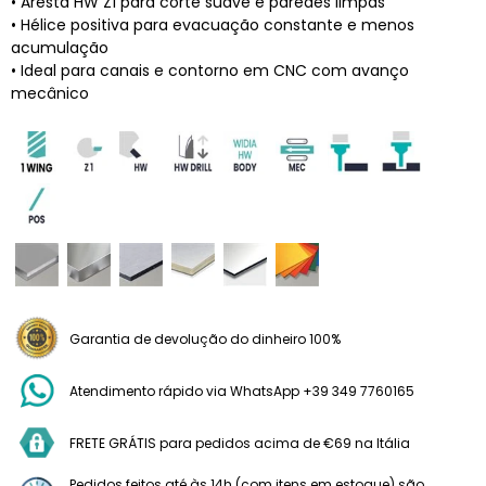
• Aresta HW Z1 para corte suave e paredes limpas
• Hélice positiva para evacuação constante e menos
acumulação
• Ideal para canais e contorno em CNC com avanço
mecânico
Garantia de devolução do dinheiro 100%
Atendimento rápido via WhatsApp +39 349 7760165
FRETE GRÁTIS para pedidos acima de €69 na Itália
Pedidos feitos até às 14h (com itens em estoque) são