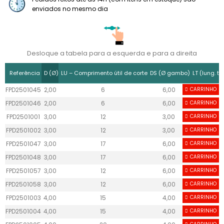
enviados no mesmo dia
Desloque a tabela para a esquerda e para a direita
Referência
D (Ø)
LU – Comprimento útil de corte
DS (Ø gambo)
LT (lung. tot
FPD2501045
2,00
6
6,00
CARRINHO
50,00
FPD2501046
2,00
6
6,00
CARRINHO
50,00
FPD2501001
3,00
12
3,00
CARRINHO
50,00
FPD2501002
3,00
12
3,00
CARRINHO
50,00
FPD2501047
3,00
17
6,00
CARRINHO
60,00
FPD2501048
3,00
17
6,00
CARRINHO
60,00
FPD2501057
3,00
12
6,00
CARRINHO
50,00
FPD2501058
3,00
12
6,00
CARRINHO
50,00
FPD2501003
4,00
15
4,00
CARRINHO
50,00
FPD2501004
4,00
15
4,00
CARRINHO
50,00