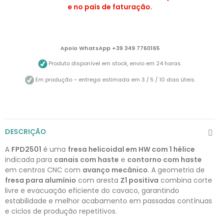
e no país de faturação.
Apoio WhatsApp +39 349 7760165
Produto disponível em stock, envio em 24 horas.
Em produção – entrega estimada em 3 / 5 / 10 dias úteis.
DESCRIÇÃO
A
FPD2501
é uma
fresa helicoidal em HW com 1 hélice
indicada para
canais com haste
e
contorno com haste
em centros CNC com
avanço mecânico
. A geometria de
fresa para alumínio
com aresta
Z1 positiva
combina corte
livre e evacuação eficiente do cavaco, garantindo
estabilidade e melhor acabamento em passadas contínuas
e ciclos de produção repetitivos.