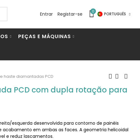
0
Entrar
Registar-se
PORTUGUÊS
IOS
PEÇAS E MÁQUINAS
de haste diamantadas PCD
tada PCD com dupla rotação para
eita/esquerda desenvolvida para contorno de painéis
de acabamento em ambas as faces. A geometria helicoidal
vel e reduz lascamentos.