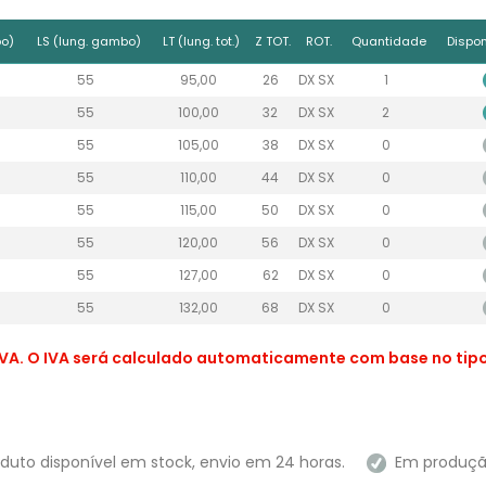
o)
LS (lung. gambo)
LT (lung. tot.)
Z TOT.
ROT.
Quantidade
Dispon
55
95,00
26
DX SX
1
55
100,00
32
DX SX
2
55
105,00
38
DX SX
0
55
110,00
44
DX SX
0
55
115,00
50
DX SX
0
55
120,00
56
DX SX
0
55
127,00
62
DX SX
0
55
132,00
68
DX SX
0
VA. O IVA será calculado automaticamente com base no tipo 
duto disponível em stock, envio em 24 horas.
Em produção 