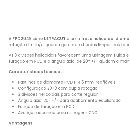
A
FPD2049 série ULTRACUT
é uma
fresa helicoidal dia
rotação direita/esquerda garantem bordas limpas nas faces 
As 3 divisões helicoidais favorecem uma usinagem fluida 
furação em PCD e o ângulo axial de 20° +/- ajudam a man
Características técnicas:
Pastilhas de diamante PCD H 4,5 mm, reafiáveis
Configuração Z3+3 com dupla rotação
3 divisões helicoidais para corte regular
Ângulo axial 20° +/- para acabamento equilibrado
Função de furação em PCD
Avanço mecânico para usinagem CNC
Vantagens: