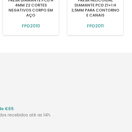
FRESA DIAMANTE PCD H
FRESA HELICOIDAL
4MM Z2 CORTES
DIAMANTE PCD Z1+1 H
NEGATIVOS CORPO EM
2,5MM PARA CONTORNO
AÇO
E CANAIS
FPD2010
FPD2011
de €69.
os recebidos até as 14h.