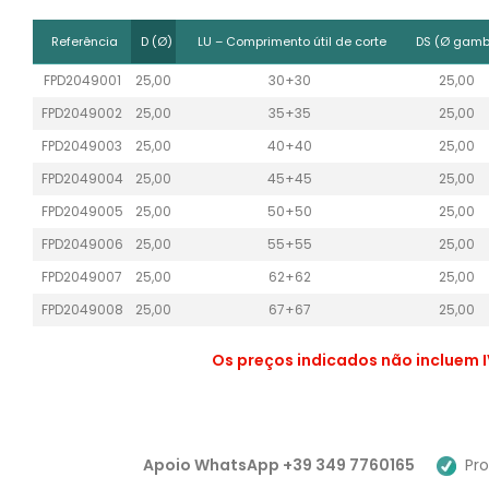
Referência
D (Ø)
LU – Comprimento útil de corte
DS (Ø gamb
FPD2049001
25,00
30+30
25,00
FPD2049002
25,00
35+35
25,00
FPD2049003
25,00
40+40
25,00
FPD2049004
25,00
45+45
25,00
FPD2049005
25,00
50+50
25,00
FPD2049006
25,00
55+55
25,00
FPD2049007
25,00
62+62
25,00
FPD2049008
25,00
67+67
25,00
Os preços indicados não incluem I
Apoio WhatsApp +39 349 7760165
Pro