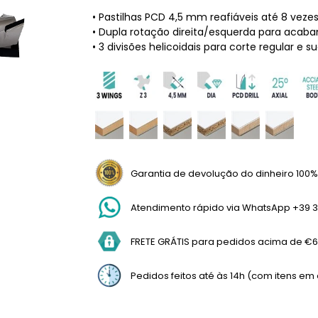
• Pastilhas PCD 4,5 mm reafiáveis até 8 veze
• Dupla rotação direita/esquerda para acab
• 3 divisões helicoidais para corte regular e s
Garantia de devolução do dinheiro 100%
Atendimento rápido via WhatsApp +39 3
FRETE GRÁTIS para pedidos acima de €69
Pedidos feitos até às 14h (com itens e