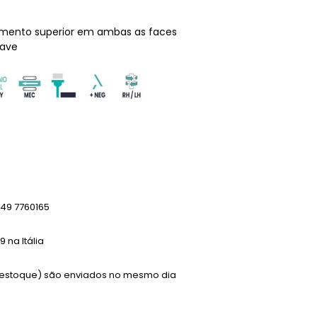
s
amento superior em ambas as faces
uave
49 7760165
 na Itália
m estoque) são enviados no mesmo dia