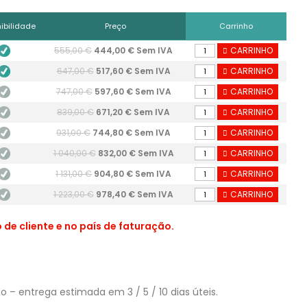
ibilidade
Preço
Carrinho
555,00 €
444,00 € Sem IVA
CARRINHO
647,00 €
517,60 € Sem IVA
CARRINHO
747,00 €
597,60 € Sem IVA
CARRINHO
839,00 €
671,20 € Sem IVA
CARRINHO
931,00 €
744,80 € Sem IVA
CARRINHO
1 040,00 €
832,00 € Sem IVA
CARRINHO
1 131,00 €
904,80 € Sem IVA
CARRINHO
1 223,00 €
978,40 € Sem IVA
CARRINHO
de cliente e no país de faturação.
– entrega estimada em 3 / 5 / 10 dias úteis.