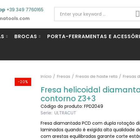
pp
+39 349 7760165
matools.com
AS
BROCAS
PORTA-FERRAMENTAS E ACESSÓR
Início
Fresas
Fresas de haste reta
Fresas 
-20%
Fresa helicoidal diaman
contorno Z3+3
Código do produto: FPD2049
Serie:
ULTRACUT
Fresa diamantada PCD com dupla rotação dir
laminados quando é exigida alta qualidade 
com arestas equilibradas garante corte está