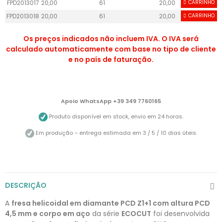
FPD2013017
20,00
61
20,00
CARRINHO
50
FPD2013018
20,00
61
20,00
CARRINHO
50
Os preços indicados não incluem IVA. O IVA será
calculado automaticamente com base no tipo de cliente
e no país de faturação.
Apoio WhatsApp +39 349 7760165
Produto disponível em stock, envio em 24 horas.
Em produção – entrega estimada em 3 / 5 / 10 dias úteis.
DESCRIÇÃO
A
fresa helicoidal em diamante PCD Z1+1 com altura PCD
4,5 mm e corpo em aço
da série
ECOCUT
foi desenvolvida