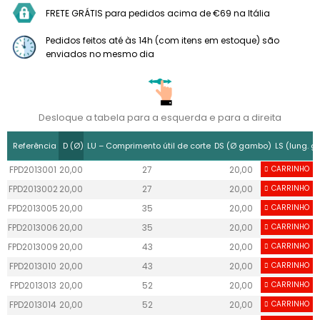
FRETE GRÁTIS para pedidos acima de €69 na Itália
Pedidos feitos até às 14h (com itens em estoque) são
enviados no mesmo dia
Desloque a tabela para a esquerda e para a direita
Referência
D (Ø)
LU – Comprimento útil de corte
DS (Ø gambo)
LS (lung. 
FPD2013001
20,00
27
20,00
CARRINHO
50
FPD2013002
20,00
27
20,00
CARRINHO
50
FPD2013005
20,00
35
20,00
CARRINHO
50
FPD2013006
20,00
35
20,00
CARRINHO
50
FPD2013009
20,00
43
20,00
CARRINHO
50
FPD2013010
20,00
43
20,00
CARRINHO
50
FPD2013013
20,00
52
20,00
CARRINHO
50
FPD2013014
20,00
52
20,00
CARRINHO
50