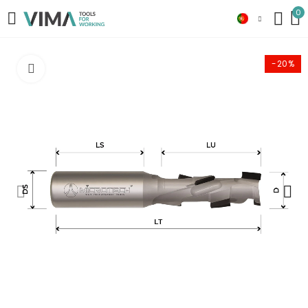
0
-20%
Click to enlarge