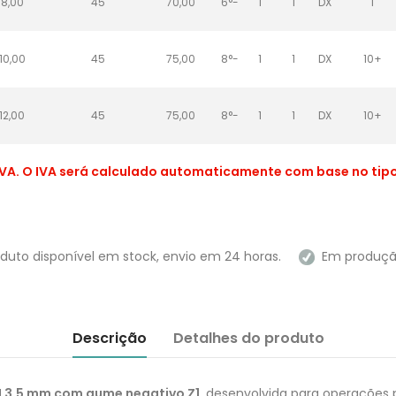
8,00
45
70,00
6°-
1
1
DX
1
10,00
45
75,00
8°-
1
1
DX
10+
12,00
45
75,00
8°-
1
1
DX
10+
VA. O IVA será calculado automaticamente com base no tipo 
duto disponível em stock, envio em 24 horas.
Em produção 
Descrição
Detalhes do produto
 3,5 mm com gume negativo Z1
, desenvolvida para operações 