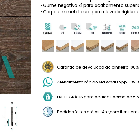
• Gume negativo Z1 para acabamento superio
• Corpo em metal duro para elevada rigidez e
Garantia de devolução do dinheiro 100%
Atendimento rápido via WhatsApp +39 3
FRETE GRÁTIS para pedidos acima de €69
Pedidos feitos até às 14h (com itens e