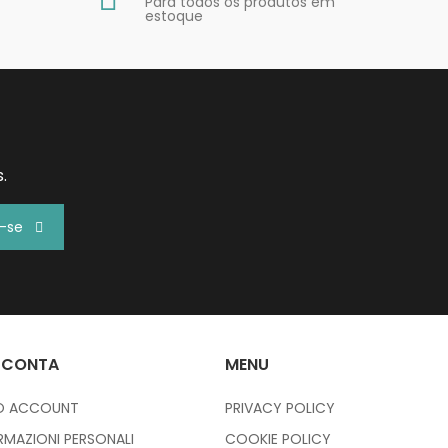
Para todos os produtos em
estoque
.
r-se
 CONTA
MENU
IO ACCOUNT
PRIVACY POLICY
RMAZIONI PERSONALI
COOKIE POLICY