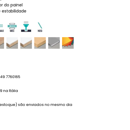
r do painel
 estabilidade
49 7760165
 na Itália
m estoque) são enviados no mesmo dia