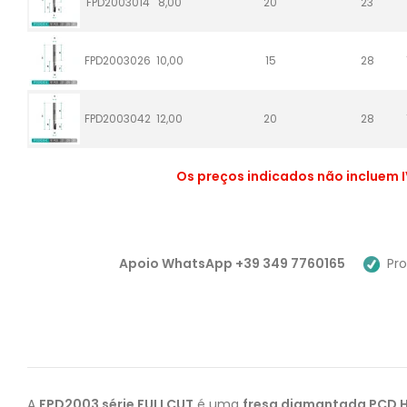
FPD2003014
8,00
20
23
FPD2003026
10,00
15
28
FPD2003042
12,00
20
28
Os preços indicados não incluem I
Apoio WhatsApp +39 349 7760165
Pro
A
FPD2003 série FULLCUT
é uma
fresa diamantada PCD H