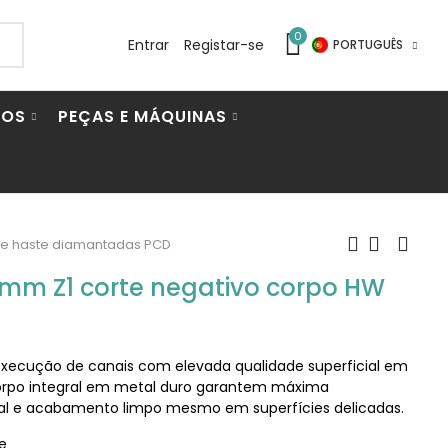
0
Entrar
Registar-se
PORTUGUÊS
IOS
PEÇAS E MÁQUINAS
de haste diamantadas PCD
mm Z1 corte negativo corpo HW
xecução de canais com elevada qualidade superficial em
 corpo integral em metal duro garantem máxima
ial e acabamento limpo mesmo em superfícies delicadas.
e