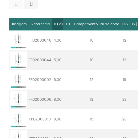
Imagem
Referência
D (Ø)
LU – Comprimento útil de corte
LU2
DS 
FPD2003046
4,00
10
12
FPD2003044
5,00
10
12
FPD2003002
6,00
12
19
FPD2003006
8,00
12
23
FPD2003010
8,00
15
23