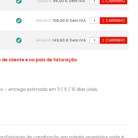
120,00 €
96,00 € Sem IVA
CARRINHO
135,00 €
108,00 € Sem IVA
CARRINHO
187,00 €
149,60 € Sem IVA
CARRINHO
de cliente e no país de faturação.
– entrega estimada em 3 / 5 / 10 dias úteis.
profissionais de canalização em painéis revestidos onde é