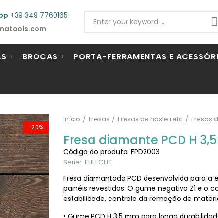
pp
+39 349 7760165
matools.com
AS
BROCAS
PORTA-FERRAMENTAS E ACESSÓR
Início
Fresas
Fresas de haste reta
Fresas 
-20%
Fresa diamante PCD H 3,5
Código do produto: FPD2003
Serie:
FULLCUT
Fresa diamantada PCD desenvolvida para a e
painéis revestidos. O gume negativo Z1 e o
estabilidade, controlo da remoção de mater
• Gume PCD H 3,5 mm para longa durabilidad