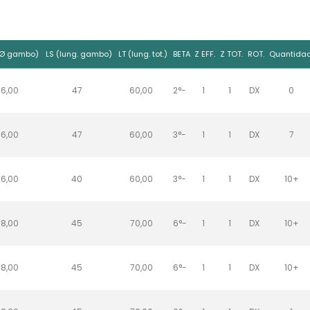
(Ø gambo)
LS (lung. gambo)
LT (lung. tot.)
BETA
Z EFF.
Z TOT.
ROT.
Quantida
6,00
47
60,00
2°-
1
1
DX
0
6,00
47
60,00
3°-
1
1
DX
7
6,00
40
60,00
3°-
1
1
DX
10+
8,00
45
70,00
6°-
1
1
DX
10+
8,00
45
70,00
6°-
1
1
DX
10+