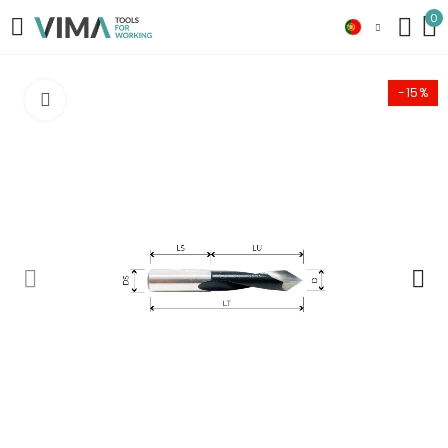
0
-15%
Click to enlarge