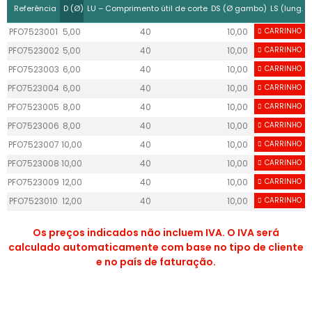
Referência
D (Ø)
LU – Comprimento útil de corte
DS (Ø gambo)
LS (lung. 
PFO7523001
5,00
40
10,00
CARRINHO
25
PFO7523002
5,00
40
10,00
CARRINHO
25
PFO7523003
6,00
40
10,00
CARRINHO
25
PFO7523004
6,00
40
10,00
CARRINHO
25
PFO7523005
8,00
40
10,00
CARRINHO
25
PFO7523006
8,00
40
10,00
CARRINHO
25
PFO7523007
10,00
40
10,00
CARRINHO
25
PFO7523008
10,00
40
10,00
CARRINHO
25
PFO7523009
12,00
40
10,00
CARRINHO
25
PFO7523010
12,00
40
10,00
CARRINHO
25
Os preços indicados não incluem IVA. O IVA será
calculado automaticamente com base no tipo de cliente
e no país de faturação.