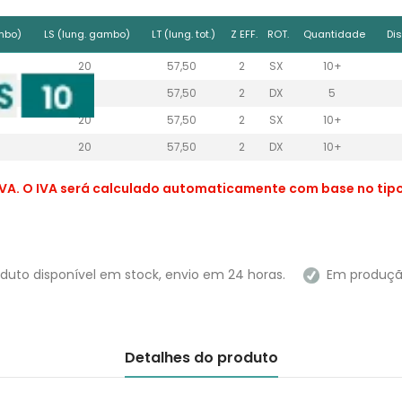
mbo)
LS (lung. gambo)
LT (lung. tot.)
Z EFF.
ROT.
Quantidade
Di
20
57,50
2
SX
10+
20
57,50
2
DX
5
20
57,50
2
SX
10+
20
57,50
2
DX
10+
VA. O IVA será calculado automaticamente com base no tipo 
duto disponível em stock, envio em 24 horas.
Em produção 
Detalhes do produto