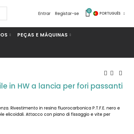
0
Entrar
Registar-se
PORTUGUÊS
IOS
PEÇAS E MÁQUINAS
e in HW a lancia per fori passanti
enza. Rivestimento in resina fluorocarbonica P.T.F.E. nero e
le elicoidali. Attacco con piano di fissaggio e vite per