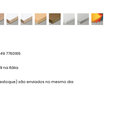
49 7760165
 na Itália
m estoque) são enviados no mesmo dia