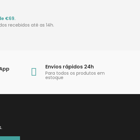
de €69.
os recebidos até as 14h.
Envios rápidos 24h
sApp
Para todos os produtos em
estoque
.