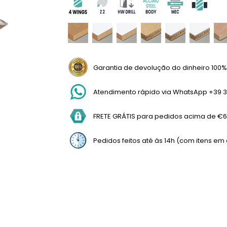
Garantia de devolução do dinheiro 100%
Atendimento rápido via WhatsApp +39 3
FRETE GRÁTIS para pedidos acima de €69
Pedidos feitos até às 14h (com itens e