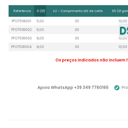
Referência
D (Ø)
LU – Comprimento útil de corte
DS (Ø ga
PFO7518001
5,00
30
10,00
PFO7518002
5,00
30
10,00
PFO7518003
8,00
30
10,00
PFO7518004
8,00
30
10,00
Os preços indicados não incluem I
Apoio WhatsApp +39 349 7760165
Pro