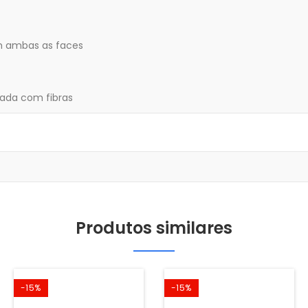
m ambas as faces
çada com fibras
Produtos similares
-15%
-15%