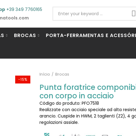
pp
+39 349 7760165
matools.com
AS
BROCAS
PORTA-FERRAMENTAS E ACESSÓR
Início
Brocas
-15%
Punta foratrice componibil
con corpo in acciaio
Código do produto: PFO7518
Realizzate con acciaio speciale ad alta resist
arancio. Cuspide in HWM, 2 taglienti (Z2), 4 go
regolazioni assiale.