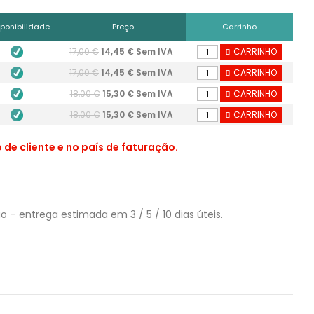
sponibilidade
Preço
Carrinho
17,00 €
14,45 € Sem IVA
CARRINHO
17,00 €
14,45 € Sem IVA
CARRINHO
18,00 €
15,30 € Sem IVA
CARRINHO
18,00 €
15,30 € Sem IVA
CARRINHO
de cliente e no país de faturação.
– entrega estimada em 3 / 5 / 10 dias úteis.