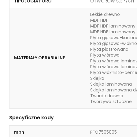
TIPOLOGIA FORO
OTWORÓW ŚLEPYCH
Lekkie drewno
MDF HDF
MDF HDF laminowany
MDF HDF laminowany 
Płyta gipsowo-karto
Płyta gipsowo-włókn
Płyta plastrowana
Płyta wiórowa
MATERIAŁY OBRABIALNE
Płyta wiórowa lamin
Płyta wiórowa lamin
Płyta włóknisto-cem
Sklejka
Sklejka laminowana
Sklejka laminowana d
Twarde drewno
Tworzywa sztuczne
Specyficzne kody
mpn
PFO7505005