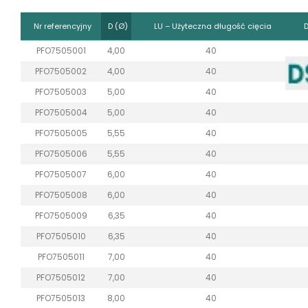
Nr referencyjny
D (Ø)
LU – Użyteczna długość cięcia
PFO7505001
4,00
40
PFO7505002
4,00
40
PFO7505003
5,00
40
PFO7505004
5,00
40
PFO7505005
5,55
40
PFO7505006
5,55
40
PFO7505007
6,00
40
PFO7505008
6,00
40
PFO7505009
6,35
40
PFO7505010
6,35
40
PFO7505011
7,00
40
PFO7505012
7,00
40
PFO7505013
8,00
40