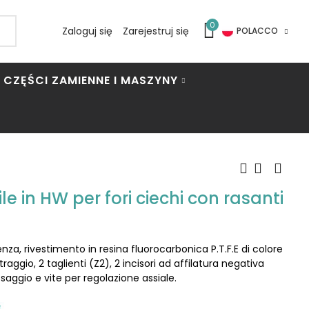
0
Zaloguj się
Zarejestruj się
POLACCO
CZĘŚCI ZAMIENNE I MASZYNY
e in HW per fori ciechi con rasanti
nza, rivestimento in resina fluorocarbonica P.T.F.E di colore
ggio, 2 taglienti (Z2), 2 incisori ad affilatura negativa
ssaggio e vite per regolazione assiale.