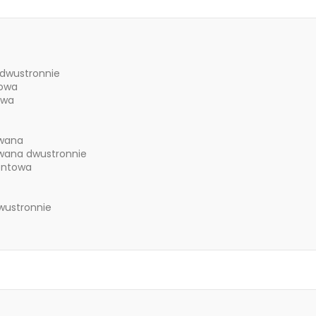
dwustronnie
nowa
owa
owana
owana dwustronnie
entowa
wustronnie