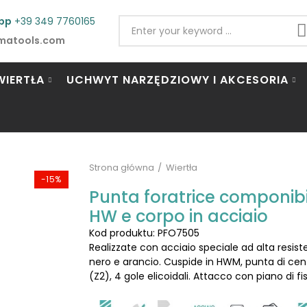
pp
+39 349 7760165
matools.com
WIERTŁA
UCHWYT NARZĘDZIOWY I AKCESORIA
Strona główna
Wiertła
-15%
Punta foratrice componibil
HW e corpo in acciaio
Kod produktu: PFO7505
Realizzate con acciaio speciale ad alta resiste
nero e arancio. Cuspide in HWM, punta di centra
(Z2), 4 gole elicoidali. Attacco con piano di fi