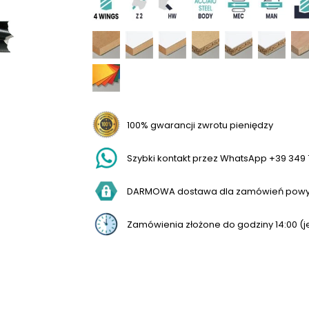
100% gwarancji zwrotu pieniędzy
Szybki kontakt przez WhatsApp +39 349 
DARMOWA dostawa dla zamówień powyż
Zamówienia złożone do godziny 14:00 (j