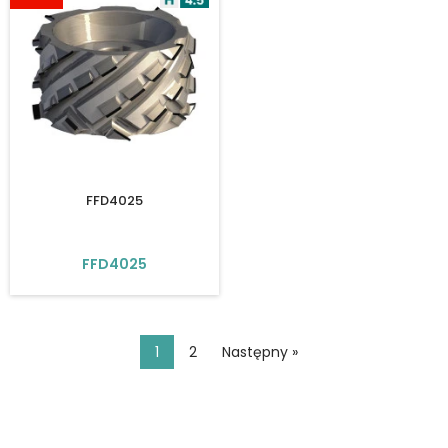
FFD4025
FFD4025
1
2
Następny »