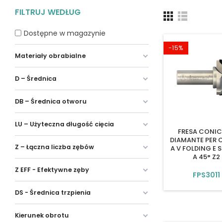
FILTRUJ WEDŁUG
Dostępne w magazynie
-15%
Materiały obrabialne
D – Średnica
DB – Średnica otworu
LU – Użyteczna długość cięcia
FRESA CONIC
DIAMANTE PER 
Z – Łączna liczba zębów
A V FOLDING E 
A 45° Z2
Z EFF - Efektywne zęby
FPS3011
DS - Średnica trzpienia
Kierunek obrotu