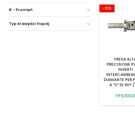
-15%
R - Promień
Typ krawędzi tnącej
FRESA ALT
PRECISIONE P
INSERTI
INTERCAMBIABI
DIAMANTE PER P
A “V“ DI 90° /
FPS300