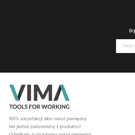
Bą
100% satysfakcji albo zwrot pieniędzy.
Nie jesteś zadowolony z produktu?
Odeślij go, a otrzymasz zwrot pieniędzy.