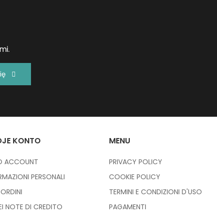
mi.
ię
JE KONTO
MENU
IO ACCOUNT
PRIVACY POLICY
RMAZIONI PERSONALI
COOKIE POLICY
I ORDINI
TERMINI E CONDIZIONI D'USO
IEI NOTE DI CREDITO
PAGAMENTI