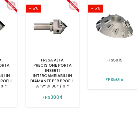
-15%
-15%
A
FRESA ALTA
FFS5015
ORTA
PRECISIONE PORTA
INSERTI
LI IN
INTERCAMBIABILI IN
FFS5015
ROFILI
DIAMANTE PER PROFILI
 91°
A “V“ DI 90° / 91°
3
FPS3004