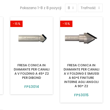
Pokazano 1-8 z 8 pozycji
8
Trafność
-15%
-15%
FRESA CONICA IN
FRESA CONICA IN
DIAMANTE PER CANALI
DIAMANTE PER CANALI
A V FOLDING A 45° Z2
A V FOLDING E SMUSSI
PER DIBOND
A 60°E FINITURE
INTERNE AGLI ANGOLI
A 90° Z2
FPS3014
FPS3015