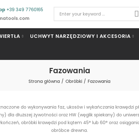
pp
+39 349 7760165
matools.com
WIERTŁA
UCHWYT NARZĘDZIOWY I AKCESORIA
Fazowania
Strona główna
Obróbki
Fazowania
znaczone do wykonywania faz, ukosów i wykańczania krawędzi pły
) dla dłuższej żywotności oraz HW (węglik spiekany) do uniwers
ończeń, obróbki krawędzi pod kątem 45° lub 60° oraz osiągania 
obróbce drewna.