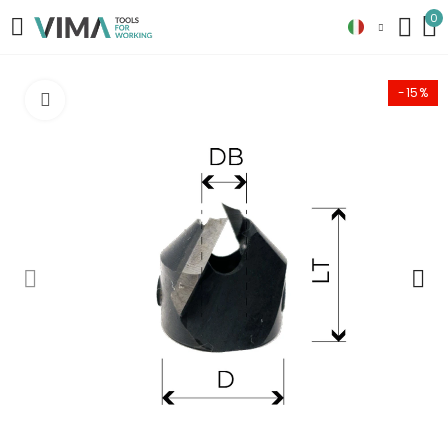
0
-15%
Clicca per ingrandire