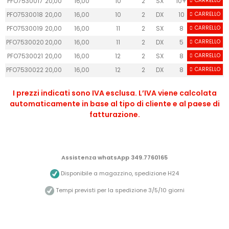
PFO7530017
20,00
16,00
10
2
SX
10+
CARRELLO
PFO7530018
20,00
16,00
10
2
DX
10
CARRELLO
PFO7530019
20,00
16,00
11
2
SX
8
CARRELLO
PFO7530020
20,00
16,00
11
2
DX
5
CARRELLO
PFO7530021
20,00
16,00
12
2
SX
8
CARRELLO
PFO7530022
20,00
16,00
12
2
DX
8
CARRELLO
I prezzi indicati sono IVA esclusa. L’IVA viene calcolata
automaticamente in base al tipo di cliente e al paese di
fatturazione.
Assistenza whatsApp 349.7760165
Disponibile a magazzino, spedizione H24
Tempi previsti per la spedizione 3/5/10 giorni