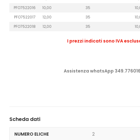
PFO7522016
10,00
35
10
PFO7522017
12,00
35
10
PFO7522018
12,00
35
10
I prezzi indicati sono IVA esclu
Assistenza whatsApp 349.77601
Scheda dati
NUMERO ELICHE
2