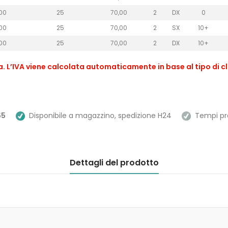
,00
25
70,00
2
DX
0
,00
25
70,00
2
SX
10+
,00
25
70,00
2
DX
10+
sa. L’IVA viene calcolata automaticamente in base al tipo di cl
65
Disponibile a magazzino, spedizione H24
Tempi prev
Dettagli del prodotto