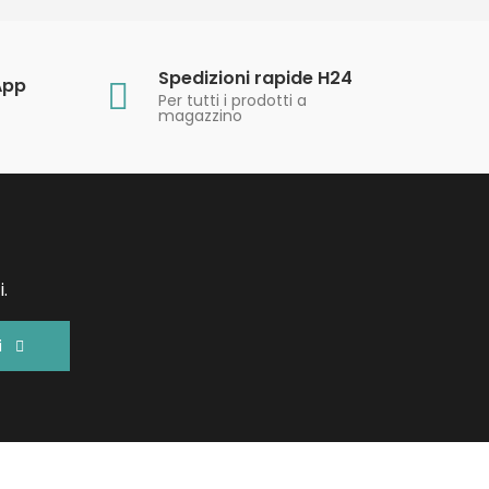
Spedizioni rapide H24
App
Per tutti i prodotti a
magazzino
.
i