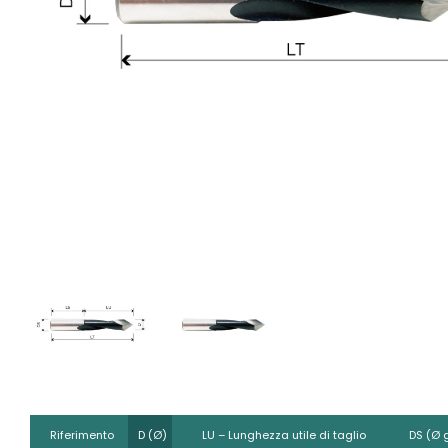
Riferimento
D (Ø)
LU – Lunghezza utile di taglio
DS (Ø