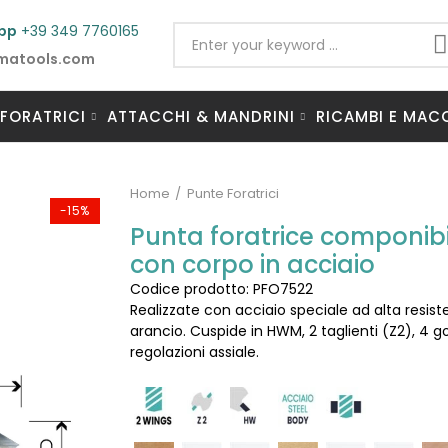
pp
+39 349 7760165
matools.com
 FORATRICI
ATTACCHI & MANDRINI
RICAMBI E MAC
Home
Punte Foratrici
-15%
Punta foratrice componibil
con corpo in acciaio
Codice prodotto: PFO7522
Realizzate con acciaio speciale ad alta resist
arancio. Cuspide in HWM, 2 taglienti (Z2), 4 go
regolazioni assiale.