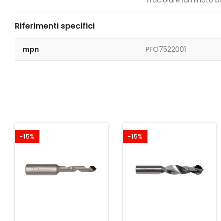
Riferimenti specifici
mpn
PFO7522001
-15%
-15%