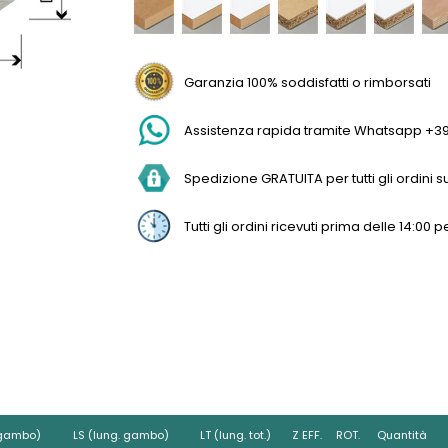
Garanzia 100% soddisfatti o rimborsati
Assistenza rapida tramite Whatsapp +3
Spedizione GRATUITA per tutti gli ordini sup
Tutti gli ordini ricevuti prima delle 14:0
 gambo)
LS (lung. gambo)
LT (lung. tot.)
Z EFF.
ROT.
Quantità