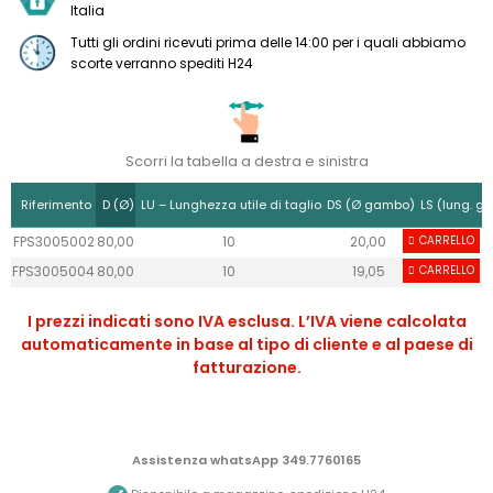
Italia
Tutti gli ordini ricevuti prima delle 14:00 per i quali abbiamo
scorte verranno spediti H24
Scorri la tabella a destra e sinistra
Riferimento
D (Ø)
LU – Lunghezza utile di taglio
DS (Ø gambo)
LS (lung. g
FPS3005002
80,00
10
20,00
CARRELLO
50
FPS3005004
80,00
10
19,05
CARRELLO
50
I prezzi indicati sono IVA esclusa. L’IVA viene calcolata
automaticamente in base al tipo di cliente e al paese di
fatturazione.
Assistenza whatsApp 349.7760165