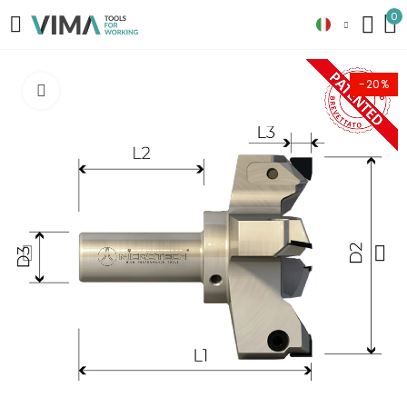
0
-20%
Clicca per ingrandire