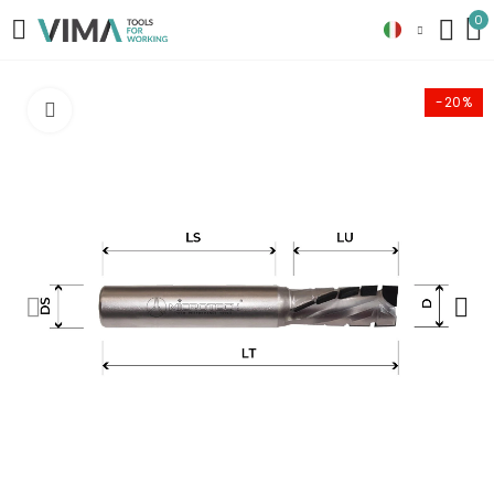
0
-20%
Clicca per ingrandire