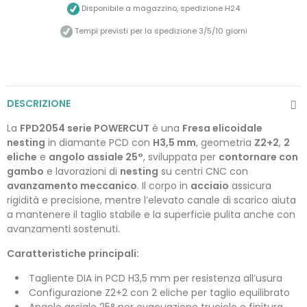
Disponibile a magazzino, spedizione H24
Tempi previsti per la spedizione 3/5/10 giorni
DESCRIZIONE
La
FPD2054 serie POWERCUT
è una
Fresa elicoidale
nesting
in diamante PCD con
H3,5 mm
, geometria
Z2+2
,
2
eliche
e
angolo assiale 25°
, sviluppata per
contornare con
gambo
e lavorazioni di
nesting
su centri CNC con
avanzamento meccanico
. Il corpo in
acciaio
assicura
rigidità e precisione, mentre l’elevato canale di scarico aiuta
a mantenere il taglio stabile e la superficie pulita anche con
avanzamenti sostenuti.
Caratteristiche principali:
Tagliente DIA in PCD H3,5 mm per resistenza all’usura
Configurazione Z2+2 con 2 eliche per taglio equilibrato