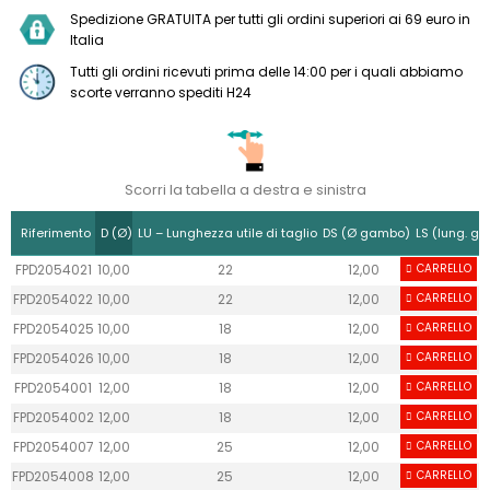
Spedizione GRATUITA per tutti gli ordini superiori ai 69 euro in
Italia
Tutti gli ordini ricevuti prima delle 14:00 per i quali abbiamo
scorte verranno spediti H24
Scorri la tabella a destra e sinistra
Riferimento
D (Ø)
LU – Lunghezza utile di taglio
DS (Ø gambo)
LS (lung. g
FPD2054021
10,00
22
12,00
CARRELLO
40
FPD2054022
10,00
22
12,00
CARRELLO
40
FPD2054025
10,00
18
12,00
CARRELLO
40
FPD2054026
10,00
18
12,00
CARRELLO
40
FPD2054001
12,00
18
12,00
CARRELLO
40
FPD2054002
12,00
18
12,00
CARRELLO
40
FPD2054007
12,00
25
12,00
CARRELLO
40
FPD2054008
12,00
25
12,00
CARRELLO
40