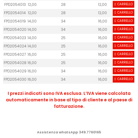
FPD2054013
12,00
28
12,00
CARRELLO
40
FPD2054014
12,00
28
12,00
CARRELLO
40
FPD2054019
14,00
34
16,00
CARRELLO
50
FPD2054020
14,00
34
16,00
CARRELLO
50
FPD2054023
14,00
25
16,00
CARRELLO
50
FPD2054024
14,00
25
16,00
CARRELLO
50
FPD2054027
16,00
25
16,00
CARRELLO
50
FPD2054028
16,00
25
16,00
CARRELLO
50
FPD2054029
16,00
34
16,00
CARRELLO
50
FPD2054030
16,00
34
16,00
CARRELLO
50
I prezzi indicati sono IVA esclusa. L’IVA viene calcolata
automaticamente in base al tipo di cliente e al paese di
fatturazione.
Assistenza whatsApp 349.7760165