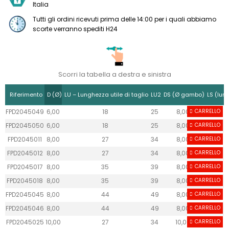
Italia
Tutti gli ordini ricevuti prima delle 14:00 per i quali abbiamo
scorte verranno spediti H24
Scorri la tabella a destra e sinistra
Riferimento
D (Ø)
LU – Lunghezza utile di taglio
LU2
DS (Ø gambo)
LS (lun
FPD2045049
6,00
18
25
8,00
CARRELLO
FPD2045050
6,00
18
25
8,00
CARRELLO
FPD2045011
8,00
27
34
8,00
CARRELLO
FPD2045012
8,00
27
34
8,00
CARRELLO
FPD2045017
8,00
35
39
8,00
CARRELLO
FPD2045018
8,00
35
39
8,00
CARRELLO
FPD2045045
8,00
44
49
8,00
CARRELLO
FPD2045046
8,00
44
49
8,00
CARRELLO
FPD2045025
10,00
27
34
10,00
CARRELLO