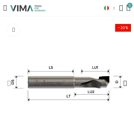
0
-20%
Clicca per ingrandire