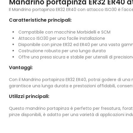
Mandrino portapinza ER32 ER40 a
Il Mandrino portapinza ER32 ER40 con attacco ISO30 è l'acces
Caratteristiche principali:
Compatibile con macchine Morbidelli e SCM
Attacco ISO30 per una facile installazione
Disponibile con pinze ER32 ed ER40 per una vasta gamma
Costruzione robusta per una lunga durata
Offre una presa sicura e stabile per utensili di precisio
Vantaggi:
Con il Mandrino portapinza ER32 ER40, potrai godere di una ma
garantisce una lunga durata e prestazioni affidabili, consen
Utilizzi principali:
Questo mandrino portapinza è perfetto per fresatura, foratu
pinze disponibili, è adatto per una varietà di applicazioni indu