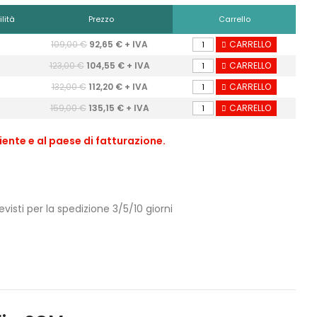
lità
Prezzo
Carrello
109,00 €
92,65 € + IVA
CARRELLO
123,00 €
104,55 € + IVA
CARRELLO
132,00 €
112,20 € + IVA
CARRELLO
159,00 €
135,15 € + IVA
CARRELLO
iente e al paese di fatturazione.
isti per la spedizione 3/5/10 giorni