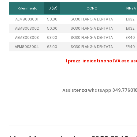
Riferimento
D (Ø)
CONO
PINZA
AEM8003001
50,00
ISO30 FLANGIA DENTATA
ER32
AEM8003002
50,00
ISO30 FLANGIA DENTATA
ER32
AEM8003003
63,00
ISO30 FLANGIA DENTATA
ER40
AEM8003004
63,00
ISO30 FLANGIA DENTATA
ER40
I prezzi indicati sono IVA esclu
Assistenza whatsApp 349.77601