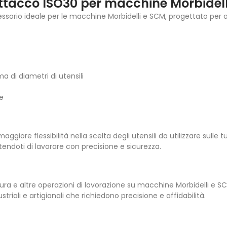
ttacco ISO30 per macchine Morbidell
sorio ideale per le macchine Morbidelli e SCM, progettato per offr
 di diametri di utensili
ne
ggiore flessibilità nella scelta degli utensili da utilizzare sull
tendoti di lavorare con precisione e sicurezza.
ra e altre operazioni di lavorazione su macchine Morbidelli e SC
striali e artigianali che richiedono precisione e affidabilità.