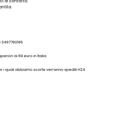
ci di contatto;
antita.
9.3497760165
eriori ai 69 euro in Italia
0 per i quali abbiamo scorte verranno spediti H24