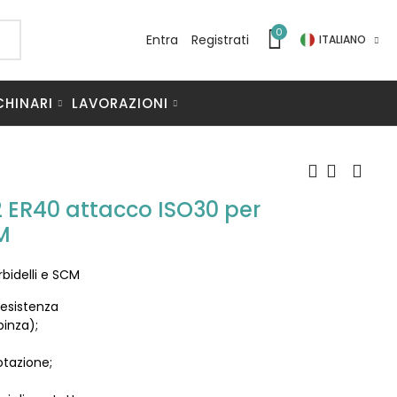
0
Entra
Registrati
ITALIANO
CHINARI
LAVORAZIONI
 ER40 attacco ISO30 per
M
bidelli e SCM
resistenza
pinza);
otazione;