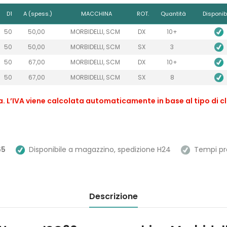
D1
A (spess.)
MACCHINA
ROT.
Quantità
Disponibi
50
50,00
MORBIDELLI, SCM
DX
10+
50
50,00
MORBIDELLI, SCM
SX
3
50
67,00
MORBIDELLI, SCM
DX
10+
50
67,00
MORBIDELLI, SCM
SX
8
sa. L’IVA viene calcolata automaticamente in base al tipo di cl
65
Disponibile a magazzino, spedizione H24
Tempi prev
Descrizione