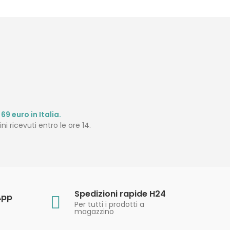
69 euro in Italia.
ni ricevuti entro le ore 14.
Spedizioni rapide H24
App
Per tutti i prodotti a
magazzino