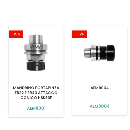
-15%
-15%
MANDRINO PORTAPINZA
AEM8004
ER32 E ER40 ATTACCO
CONICO HSK63F
AEM8004
AEM8001