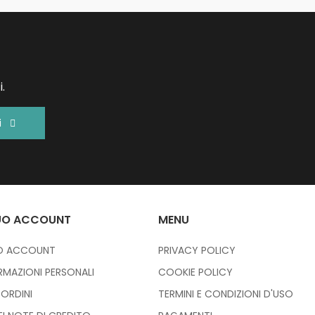
.
i
TUO ACCOUNT
MENU
IO ACCOUNT
PRIVACY POLICY
RMAZIONI PERSONALI
COOKIE POLICY
I ORDINI
TERMINI E CONDIZIONI D'USO