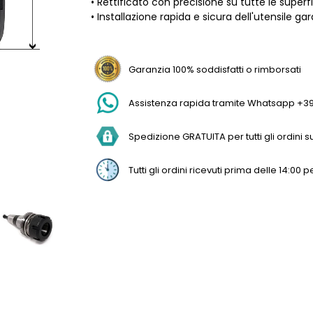
• Rettificato con precisione su tutte le superfi
• Installazione rapida e sicura dell'utensile gar
Garanzia 100% soddisfatti o rimborsati
Assistenza rapida tramite Whatsapp +3
Spedizione GRATUITA per tutti gli ordini sup
Tutti gli ordini ricevuti prima delle 14:0