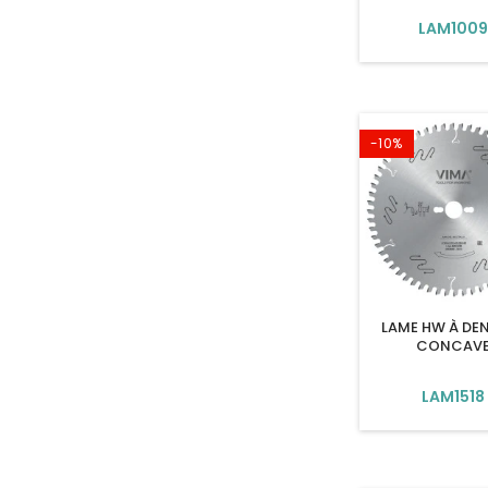
LAM100
-10%
LAME HW À DE
CONCAV
LAM1518