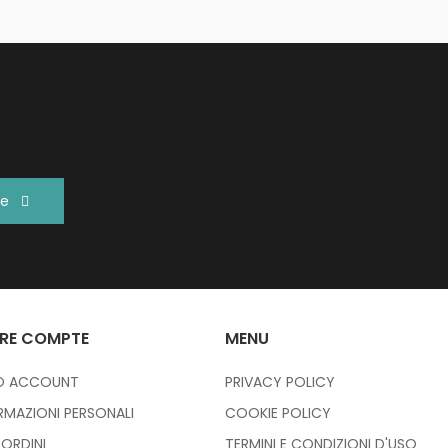
re
RE COMPTE
MENU
IO ACCOUNT
PRIVACY POLICY
RMAZIONI PERSONALI
COOKIE POLICY
I ORDINI
TERMINI E CONDIZIONI D'USO