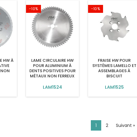
-10%
-10%
E HW À
LAME CIRCULAIRE HW
FRAISE HW POUR
TIVE
POUR ALUMINIUM À
SYSTÈMES LAMELLO ET
 NON
DENTS POSITIVES POUR
ASSEMBLAGES À
MÉTAUX NON FERREUX
BISCUIT
LAM1524
LAM1525
1
2
Suivant »