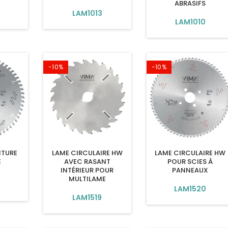
ABRASIFS
9
LAM1013
LAM1010
-10%
-10%
NTURE
LAME CIRCULAIRE HW
LAME CIRCULAIRE HW
E
AVEC RASANT
POUR SCIES À
INTÉRIEUR POUR
PANNEAUX
MULTILAME
LAM1520
LAM1519