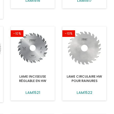
LAM1516
LAM1517
-10%
-10%
LAME INCISEUSE
LAME CIRCULAIRE HW
RÉGLABLE EN HW
POUR RAINURES
LAM1521
LAM1522