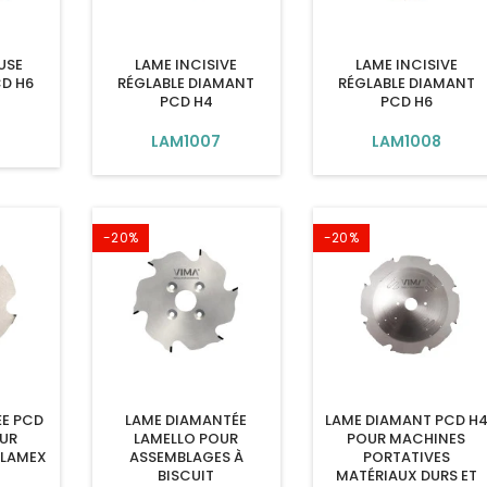
USE
LAME INCISIVE
LAME INCISIVE
D H6
RÉGLABLE DIAMANT
RÉGLABLE DIAMANT
PCD H4
PCD H6
6
LAM1007
LAM1008
-20%
-20%
ÉE PCD
LAME DIAMANTÉE
LAME DIAMANT PCD H
OUR
LAMELLO POUR
POUR MACHINES
CLAMEX
ASSEMBLAGES À
PORTATIVES
M
BISCUIT
MATÉRIAUX DURS ET