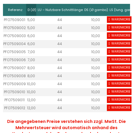
Referenz
D (Ø)
LU – Nutzbare Schnittlänge
DS (Ø gambo)
LS (lung. gam
PFO7509001
5,00
44
10,00
WARENKORB
27
PFO7509002
5,00
44
10,00
WARENKORB
27
PFO7509003
6,00
44
10,00
WARENKORB
27
PFO7509004
6,00
44
10,00
WARENKORB
27
PFO7509005
7,00
44
10,00
WARENKORB
27
PFO7509006
7,00
44
10,00
WARENKORB
27
PFO7509007
8,00
44
10,00
WARENKORB
27
PFO7509008
8,00
44
10,00
WARENKORB
27
PFO7509009
10,00
44
10,00
WARENKORB
27
PFO7509010
10,00
44
10,00
WARENKORB
27
PFO7509011
12,00
44
10,00
WARENKORB
27
PFO7509012
12,00
44
10,00
WARENKORB
27
Die angegebenen Preise verstehen sich zzgl. MwSt. Die
Mehrwertsteuer wird automatisch anhand des