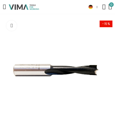
0
-15%
Click to enlarge