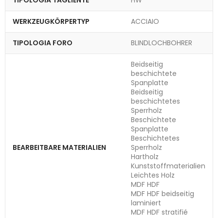
TIPOLOGIA TAGLIENTE
HW
WERKZEUGKÖRPERTYP
ACCIAIO
TIPOLOGIA FORO
BLINDLOCHBOHRER
Beidseitig
beschichtete
Spanplatte
Beidseitig
beschichtetes
Sperrholz
Beschichtete
Spanplatte
Beschichtetes
BEARBEITBARE MATERIALIEN
Sperrholz
Hartholz
Kunststoffmaterialien
Leichtes Holz
MDF HDF
MDF HDF beidseitig
laminiert
MDF HDF stratifié