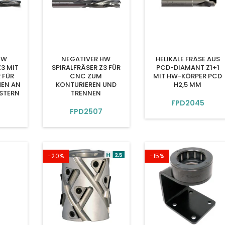
HW
NEGATIVER HW
HELIKALE FRÄSE AUS
Z3 MIT
SPIRALFRÄSER Z3 FÜR
PCD-DIAMANT Z1+1
 FÜR
CNC ZUM
MIT HW-KÖRPER PCD
EN AN
KONTURIEREN UND
H2,5 MM
STERN
TRENNEN
FPD2045
FPD2507
-20%
-15%