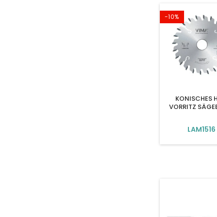
-10%
KONISCHES 
VORRITZ SÄGE
LAM1516