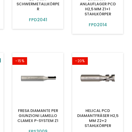
SCHWERMETALLKÖRPE
ANLAUFLAGER PCD
R
H2,5 MM Z1+1
STAHLKÖRPER
FPD2041
FPD2014
-15%
-20%
FRESA DIAMANTE PER
HELICAL PCD
GIUNZIONI LAMELLO
DIAMANTFRÄSER H2,5
CLAMEX P-SYSTEM Z1
MM Z2+2
STAHLKÖRPER
FPS3009