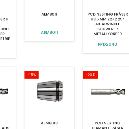
AEM8011
PCD NESTING FRÄSER
ER H
H3,5 MM Z2+2 25°
T
AXIALWINKEL
 UND
SCHWERER
AEM8011
ER
METALLKÖRPER
ETRIE
FPD2040
9
-15%
-20%
AEM8013
PCD NESTING
E AUS
DIAMANTFRÄSER