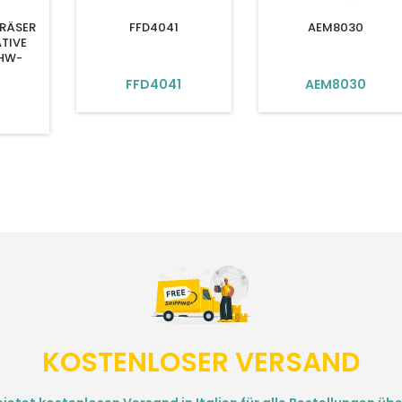
RÄSER
FFD4041
AEM8030
TIVE
 HW-
FFD4041
AEM8030
3
KOSTENLOSER VERSAND