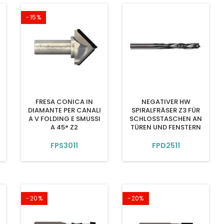
-15%
FRESA CONICA IN
NEGATIVER HW
DIAMANTE PER CANALI
SPIRALFRÄSER Z3 FÜR
A V FOLDING E SMUSSI
SCHLOSSTASCHEN AN
A 45° Z2
TÜREN UND FENSTERN
FPS3011
FPD2511
-20%
-20%