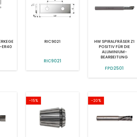
ERKEGE
RIC9021
HW SPIRALFRÄSER Z1
2-ER40
POSITIV FÜR DIE
ALUMINIUM-
BEARBEITUNG
1
RIC9021
FPD2501
-15%
-20%