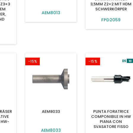
 Z3+3
3,5MM Z2+2 MIT HDM
REM
SCHWERKÖRPER
AEM8013
ER,
ND
FPD2059
3
-15%
-15%
RÄSER
AEM8033
PUNTA FORATRICE
TIVE
COMPONIBILE IN HW
 HW-
PIANA CON
SVASATORE FISSO
AEM8033