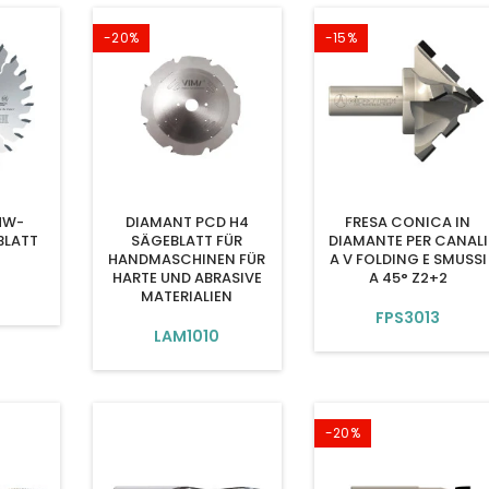
-20%
-15%
HW-
DIAMANT PCD H4
FRESA CONICA IN
BLATT
SÄGEBLATT FÜR
DIAMANTE PER CANALI
HANDMASCHINEN FÜR
A V FOLDING E SMUSSI
HARTE UND ABRASIVE
A 45° Z2+2
MATERIALIEN
FPS3013
LAM1010
-20%