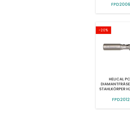
FPD200
-20%
HELICAL P
DIAMANTFRÄSER
STAHLKÖRPER H
FPD2012