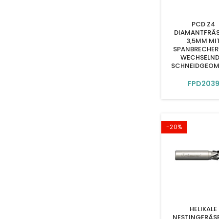
PCD Z4
DIAMANTFRÄS
3,5MM MI
SPANBRECHER
WECHSELND
SCHNEIDGEOM
FPD203
-20%
HELIKALE
NESTINGFRÄS