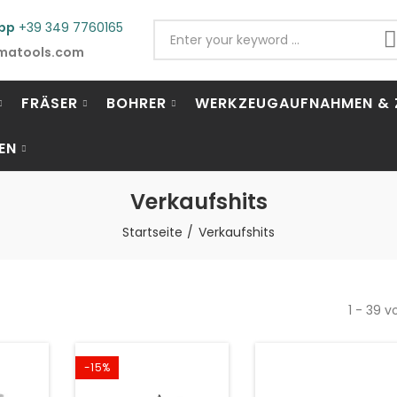
pp
+39 349 7760165
matools.com
FRÄSER
BOHRER
WERKZEUGAUFNAHMEN & 
EN
Verkaufshits
Startseite
Verkaufshits
1 - 39 v
-15%