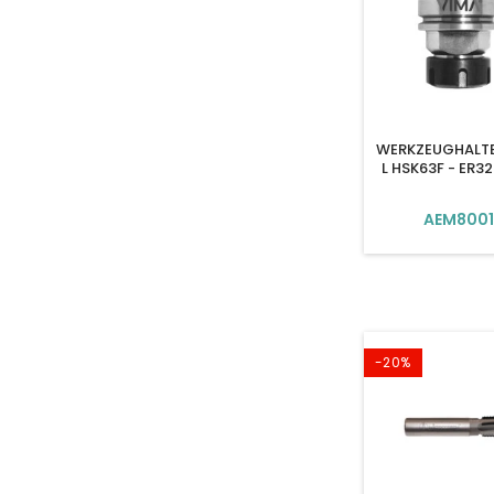
WERKZEUGHALT
L HSK63F - ER3
AEM800
-20%