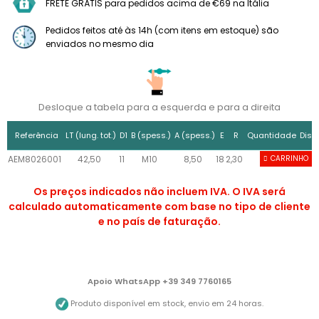
FRETE GRÁTIS para pedidos acima de €69 na Itália
Pedidos feitos até às 14h (com itens em estoque) são
enviados no mesmo dia
Desloque a tabela para a esquerda e para a direita
Referência
LT (lung. tot.)
D1
B (spess.)
A (spess.)
E
R
Quantidade
Disp
AEM8026001
42,50
11
M10
8,50
18
2,30
8
CARRINHO
Os preços indicados não incluem IVA. O IVA será
calculado automaticamente com base no tipo de cliente
e no país de faturação.
Apoio WhatsApp +39 349 7760165
Produto disponível em stock, envio em 24 horas.