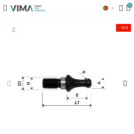
0
-15%
Click to enlarge