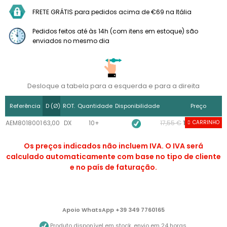
FRETE GRÁTIS para pedidos acima de €69 na Itália
Pedidos feitos até às 14h (com itens em estoque) são
enviados no mesmo dia
Desloque a tabela para a esquerda e para a direita
Referência
D (Ø)
ROT.
Quantidade
Disponibilidade
Preço
AEM8018001
63,00
DX
10+
17,55 €
14,92 € Sem 
CARRINHO
Os preços indicados não incluem IVA. O IVA será
calculado automaticamente com base no tipo de cliente
e no país de faturação.
Apoio WhatsApp +39 349 7760165
Produto disponível em stock, envio em 24 horas.