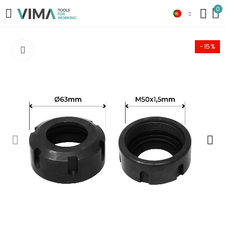
0
-15%
Click to enlarge