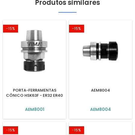
Produtos similares
-15%
-15%
PORTA-FERRAMENTAS
AEM8004
CÔNICO HSK63F - ER32 ER40
AEM8001
AEM8004
-15%
-15%