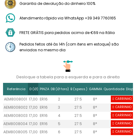
Garantia de devolução do dinheiro 100%
Atendimento rápido via WhatsApp +39 349 7760165
FRETE GRÁTIS para pedidos acima de €69 na Itália
Pedidos feitos até às 14h (com itens em estoque) são
enviados no mesmo dia
Desloque a tabela para a esquerda e para a direita
Referência
D (Ø)
PINZA
DB (Ø foro)
B (spess.)
GAMMA
Quantidade
Dispo
AEM8008001
17,00
ER16
2
27.5
8°
9
CARRINHO
AEM8008002
17,00
ER16
3
27.5
8°
10
CARRINHO
AEM8008003
17,00
ER16
4
27.5
8°
10+
CARRINHO
AEM8008004
17,00
ER16
5
27.5
8°
9
CARRINHO
AEM8008005
17,00
ER16
6
27.5
8°
10+
CARRINHO