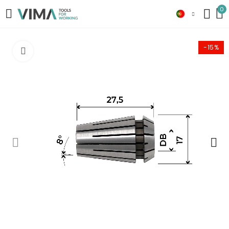
0
-15%
Click to enlarge