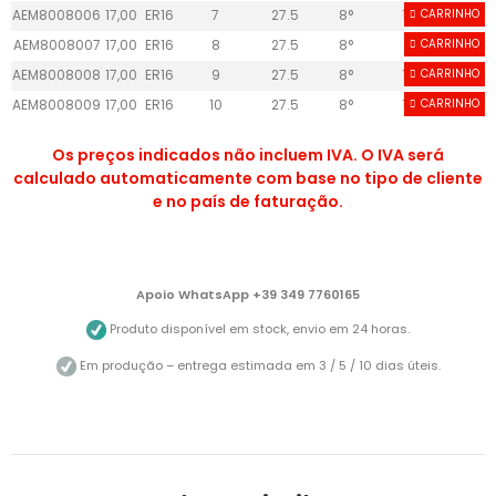
AEM8008006
17,00
ER16
7
27.5
8°
10+
CARRINHO
AEM8008007
17,00
ER16
8
27.5
8°
6
CARRINHO
AEM8008008
17,00
ER16
9
27.5
8°
10+
CARRINHO
AEM8008009
17,00
ER16
10
27.5
8°
10+
CARRINHO
Os preços indicados não incluem IVA. O IVA será
calculado automaticamente com base no tipo de cliente
e no país de faturação.
Apoio WhatsApp +39 349 7760165
Produto disponível em stock, envio em 24 horas.
Em produção – entrega estimada em 3 / 5 / 10 dias úteis.