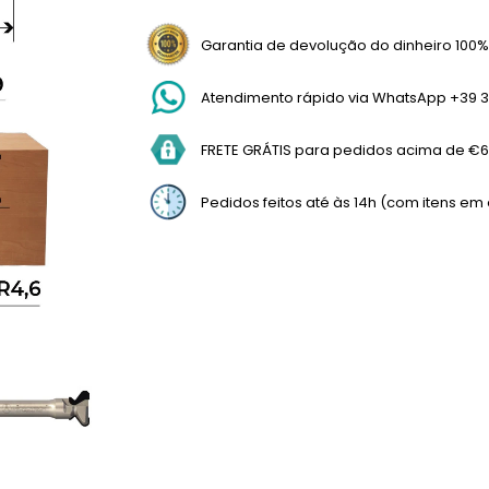
Garantia de devolução do dinheiro 100%
Atendimento rápido via WhatsApp +39 3
FRETE GRÁTIS para pedidos acima de €69
Pedidos feitos até às 14h (com itens e