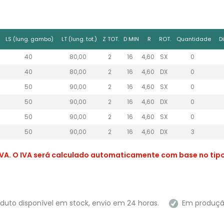
LS (lung. gambo)
LT (lung. tot.)
Z TOT.
D MIN
R
ROT.
Quantidade
D
40
80,00
2
16
4,60
SX
0
40
80,00
2
16
4,60
DX
0
50
90,00
2
16
4,60
SX
0
50
90,00
2
16
4,60
DX
0
50
90,00
2
16
4,60
SX
0
50
90,00
2
16
4,60
DX
3
VA. O IVA será calculado automaticamente com base no tipo 
duto disponível em stock, envio em 24 horas.
Em produção 