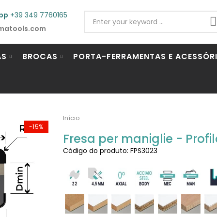
pp
+39 349 7760165
matools.com
AS
BROCAS
PORTA-FERRAMENTAS E ACESSÓR
Início
-15%
Fresa per maniglie - Profil
Código do produto: FPS3023