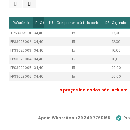
Referência
D (Ø)
LU – Comprimento útil de corte
DS (Ø gambo)
FPS3023001
34,40
15
12,00
FPS3023002
34,40
15
12,00
FPS3023003
34,40
15
16,00
FPS3023004
34,40
15
16,00
FPS3023005
34,40
15
20,00
FPS3023006
34,40
15
20,00
Os preços indicados não incluem I
Apoio WhatsApp +39 349 7760165
Pro