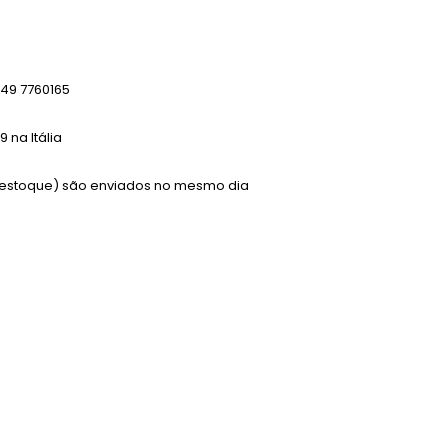
49 7760165
 na Itália
m estoque) são enviados no mesmo dia