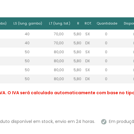
mbo)
LS (lung. gambo)
LT (lung. tot.)
R
ROT.
Quantidade
Dispo
40
70,00
5,80
SX
0
40
70,00
5,80
DX
0
50
80,00
5,80
SX
0
50
80,00
5,80
DX
0
50
80,00
5,80
SX
0
50
80,00
5,80
DX
0
VA. O IVA será calculado automaticamente com base no tipo 
duto disponível em stock, envio em 24 horas.
Em produção 