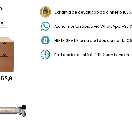
Garantia de devolução do dinheiro 100%
Atendimento rápido via WhatsApp +39 3
FRETE GRÁTIS para pedidos acima de €69
Pedidos feitos até às 14h (com itens e