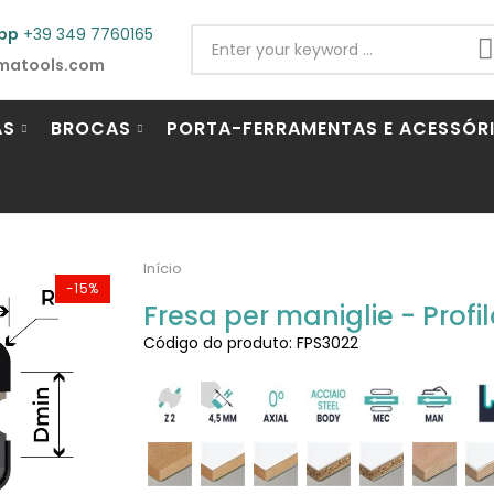
pp
+39 349 7760165
matools.com
AS
BROCAS
PORTA-FERRAMENTAS E ACESSÓR
Início
-15%
Fresa per maniglie - Profil
Código do produto: FPS3022