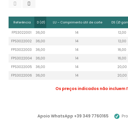
Referência
D (Ø)
LU – Comprimento útil de corte
DS (Ø ga
FPS3022001
36,00
14
12,00
FPS3022002
36,00
14
12,00
FPS3022003
36,00
14
16,00
FPS3022004
36,00
14
16,00
FPS3022005
36,00
14
20,00
FPS3022006
36,00
14
20,00
Os preços indicados não incluem I
Apoio WhatsApp +39 349 7760165
Pro