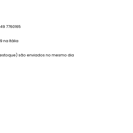
49 7760165
 na Itália
m estoque) são enviados no mesmo dia