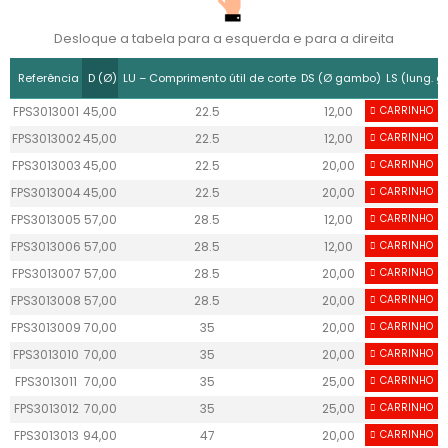
Desloque a tabela para a esquerda e para a direita
Referência
D (Ø)
LU – Comprimento útil de corte
DS (Ø gambo)
LS (lung. 
FPS3013001
45,00
22.5
12,00
CARRINHO
40
FPS3013002
45,00
22.5
12,00
CARRINHO
40
FPS3013003
45,00
22.5
20,00
CARRINHO
50
FPS3013004
45,00
22.5
20,00
CARRINHO
50
FPS3013005
57,00
28.5
12,00
CARRINHO
40
FPS3013006
57,00
28.5
12,00
CARRINHO
40
FPS3013007
57,00
28.5
20,00
CARRINHO
50
FPS3013008
57,00
28.5
20,00
CARRINHO
50
FPS3013009
70,00
35
20,00
CARRINHO
50
FPS3013010
70,00
35
20,00
CARRINHO
50
FPS3013011
70,00
35
25,00
CARRINHO
55
FPS3013012
70,00
35
25,00
CARRINHO
55
FPS3013013
94,00
47
20,00
CARRINHO
50