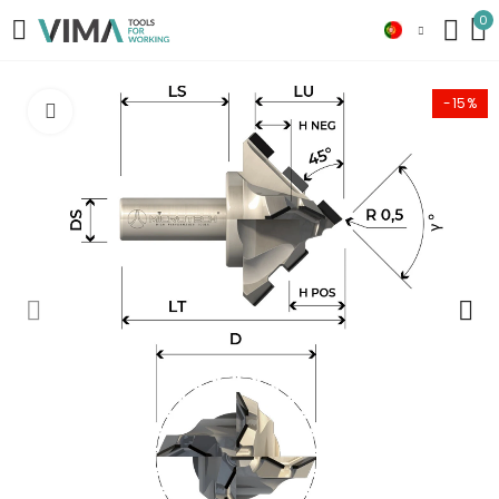
0
-15%
Click to enlarge