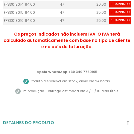
FPS3013014
94,00
47
20,00
CARRINHO
50
FPS3013015
94,00
47
25,00
CARRINHO
55
FPS3013016
94,00
47
25,00
CARRINHO
55
Os preços indicados não incluem IVA. O IVA será
calculado automaticamente com base no tipo de cliente
e no país de faturação.
Apoio WhatsApp +39 349 7760165
Produto disponível em stock, envio em 24 horas.
Em produção – entrega estimada em 3 / 5 / 10 dias úteis.
DETALHES DO PRODUTO