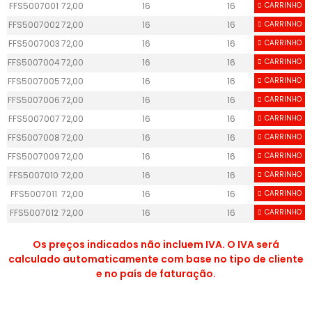
FFS5007001
72,00
16
16
CARRINHO
16
1
FFS5007002
72,00
16
16
CARRINHO
16
1
FFS5007003
72,00
16
16
CARRINHO
16
1
FFS5007004
72,00
16
16
CARRINHO
16
1
FFS5007005
72,00
16
16
CARRINHO
16
1
FFS5007006
72,00
16
16
CARRINHO
16
1
FFS5007007
72,00
16
16
CARRINHO
16
1
FFS5007008
72,00
16
16
CARRINHO
16
1
FFS5007009
72,00
16
16
CARRINHO
16
1
FFS5007010
72,00
16
16
CARRINHO
16
1
FFS5007011
72,00
16
16
CARRINHO
16
1
FFS5007012
72,00
16
16
CARRINHO
16
1
Os preços indicados não incluem IVA. O IVA será
calculado automaticamente com base no tipo de cliente
e no país de faturação.