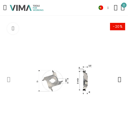
0
-20%
Click to enlarge