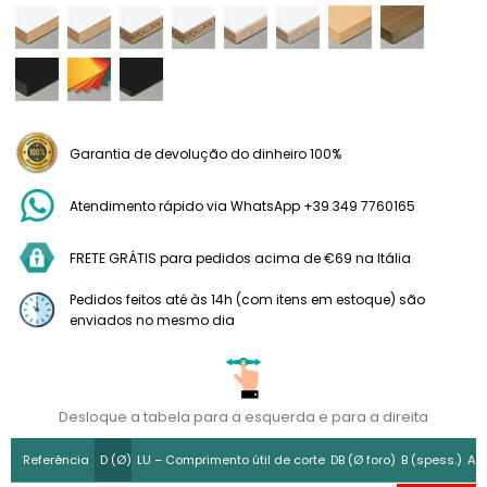
Garantia de devolução do dinheiro 100%
Atendimento rápido via WhatsApp +39 349 7760165
FRETE GRÁTIS para pedidos acima de €69 na Itália
Pedidos feitos até às 14h (com itens em estoque) são
enviados no mesmo dia
Desloque a tabela para a esquerda e para a direita
Referência
D (Ø)
LU – Comprimento útil de corte
DB (Ø foro)
B (spess.)
A (