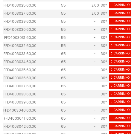
FFD4003025
60,00
55
12,00
30°
CARRINHO
16
FFD4003027
60,00
55
12,00
30°
CARRINHO
16
FFD4003029
60,00
55
-
30°
CARRINHO
20
FFD4003030
60,00
55
-
30°
CARRINHO
20
FFD4003031
60,00
55
-
30°
CARRINHO
20
FFD4003032
60,00
55
-
30°
CARRINHO
20
FFD4003033
60,00
65
-
30°
CARRINHO
20
FFD4003034
60,00
65
-
30°
CARRINHO
20
FFD4003035
60,00
65
-
30°
CARRINHO
20
FFD4003036
60,00
65
-
30°
CARRINHO
20
FFD4003037
60,00
65
-
30°
CARRINHO
25
FFD4003038
60,00
65
-
30°
CARRINHO
25
FFD4003039
60,00
65
-
30°
CARRINHO
25
FFD4003040
60,00
65
-
30°
CARRINHO
25
FFD4003041
60,00
65
-
30°
CARRINHO
25
FFD4003042
60,00
65
-
30°
CARRINHO
25