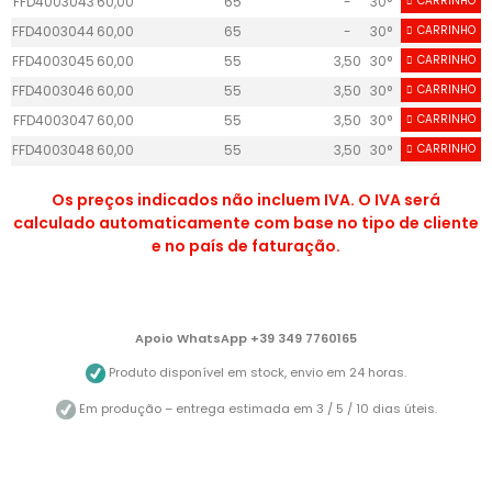
FFD4003043
60,00
65
-
30°
CARRINHO
25
FFD4003044
60,00
65
-
30°
CARRINHO
25
FFD4003045
60,00
55
3,50
30°
CARRINHO
25
FFD4003046
60,00
55
3,50
30°
CARRINHO
25
FFD4003047
60,00
55
3,50
30°
CARRINHO
25
FFD4003048
60,00
55
3,50
30°
CARRINHO
25
Os preços indicados não incluem IVA. O IVA será
calculado automaticamente com base no tipo de cliente
e no país de faturação.
Apoio WhatsApp +39 349 7760165
Produto disponível em stock, envio em 24 horas.
Em produção – entrega estimada em 3 / 5 / 10 dias úteis.