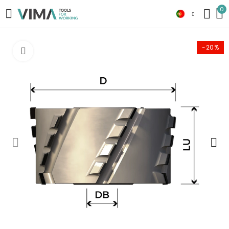
0
-20%
Click to enlarge