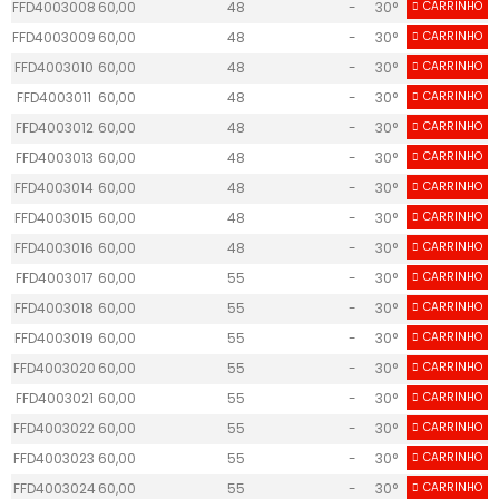
FFD4003008
60,00
48
-
30°
CARRINHO
25
FFD4003009
60,00
48
-
30°
CARRINHO
25
FFD4003010
60,00
48
-
30°
CARRINHO
25
FFD4003011
60,00
48
-
30°
CARRINHO
25
FFD4003012
60,00
48
-
30°
CARRINHO
25
FFD4003013
60,00
48
-
30°
CARRINHO
20
FFD4003014
60,00
48
-
30°
CARRINHO
20
FFD4003015
60,00
48
-
30°
CARRINHO
20
FFD4003016
60,00
48
-
30°
CARRINHO
20
FFD4003017
60,00
55
-
30°
CARRINHO
20
FFD4003018
60,00
55
-
30°
CARRINHO
20
FFD4003019
60,00
55
-
30°
CARRINHO
20
FFD4003020
60,00
55
-
30°
CARRINHO
20
FFD4003021
60,00
55
-
30°
CARRINHO
25
FFD4003022
60,00
55
-
30°
CARRINHO
25
FFD4003023
60,00
55
-
30°
CARRINHO
25
FFD4003024
60,00
55
-
30°
CARRINHO
25