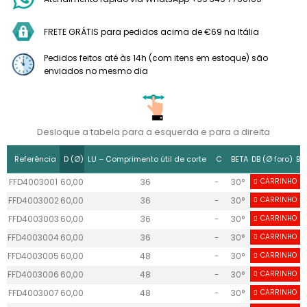
FRETE GRÁTIS para pedidos acima de €69 na Itália
Pedidos feitos até às 14h (com itens em estoque) são
enviados no mesmo dia
Desloque a tabela para a esquerda e para a direita
Referência
D (Ø)
LU – Comprimento útil de corte
C
BETA
DB (Ø foro)
B 
FFD4003001
60,00
36
-
30°
CARRINHO
20
FFD4003002
60,00
36
-
30°
CARRINHO
20
FFD4003003
60,00
36
-
30°
CARRINHO
20
FFD4003004
60,00
36
-
30°
CARRINHO
20
FFD4003005
60,00
48
-
30°
CARRINHO
25
FFD4003006
60,00
48
-
30°
CARRINHO
25
FFD4003007
60,00
48
-
30°
CARRINHO
25