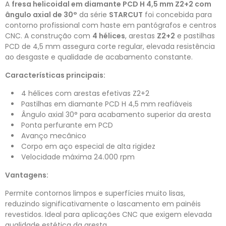
A
fresa helicoidal em diamante PCD H 4,5 mm Z2+2 com
ângulo axial de 30°
da série
STARCUT
foi concebida para
contorno profissional com haste em pantógrafos e centros
CNC. A construção com
4 hélices
, arestas
Z2+2
e pastilhas
PCD de 4,5 mm assegura corte regular, elevada resistência
ao desgaste e qualidade de acabamento constante.
Características principais:
4 hélices com arestas efetivas Z2+2
Pastilhas em diamante PCD H 4,5 mm reafiáveis
Ângulo axial 30° para acabamento superior da aresta
Ponta perfurante em PCD
Avanço mecânico
Corpo em aço especial de alta rigidez
Velocidade máxima 24.000 rpm
Vantagens:
Permite contornos limpos e superfícies muito lisas,
reduzindo significativamente o lascamento em painéis
revestidos. Ideal para aplicações CNC que exigem elevada
qualidade estética da aresta.