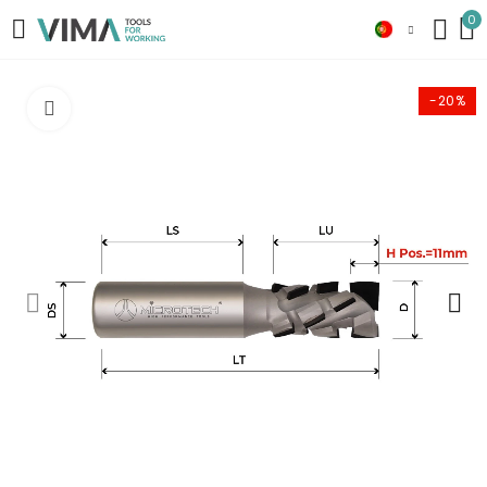
0
-20%
Click to enlarge