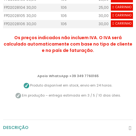
FPD2028104
30,00
106
25,00
CARRINHO
55
FPD2028105
30,00
106
30,00
CARRINHO
55
FPD2028106
30,00
106
30,00
CARRINHO
55
Os preços indicados não incluem IVA. O IVA será
calculado automaticamente com base no tipo de cliente
e no país de faturação.
Apoio WhatsApp +39 349 7760165
Produto disponível em stock, envio em 24 horas.
Em produção – entrega estimada em 3 / 5 / 10 dias úteis.
DESCRIÇÃO