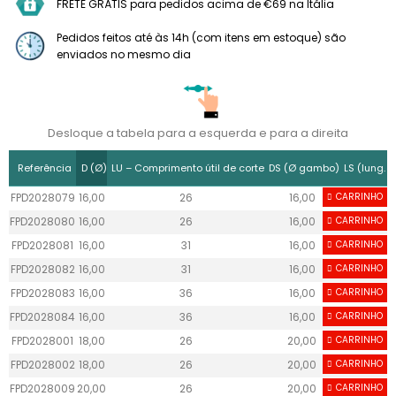
FRETE GRÁTIS para pedidos acima de €69 na Itália
Pedidos feitos até às 14h (com itens em estoque) são
enviados no mesmo dia
Desloque a tabela para a esquerda e para a direita
Referência
D (Ø)
LU – Comprimento útil de corte
DS (Ø gambo)
LS (lung.
FPD2028079
16,00
26
16,00
CARRINHO
50
FPD2028080
16,00
26
16,00
CARRINHO
50
FPD2028081
16,00
31
16,00
CARRINHO
50
FPD2028082
16,00
31
16,00
CARRINHO
50
FPD2028083
16,00
36
16,00
CARRINHO
50
FPD2028084
16,00
36
16,00
CARRINHO
50
FPD2028001
18,00
26
20,00
CARRINHO
50
FPD2028002
18,00
26
20,00
CARRINHO
50
FPD2028009
20,00
26
20,00
CARRINHO
50