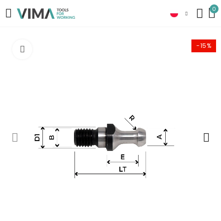
0
-15%
Click to enlarge