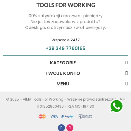
100% satysfakcji albo zwrot pieniędzy.
Nie jesteś zadowolony z produktu?
Odeślij go, a otrzymasz zwrot pieniędzy.
Wsparcie 24/7
+39 349 7760165
KATEGORIE
TWOJE KONTO
MENU
© 2025 - VIMA Tools For Working - Wszelkie prawa zastrzeżone - NIP
IT01852800430 - REA MC-187180