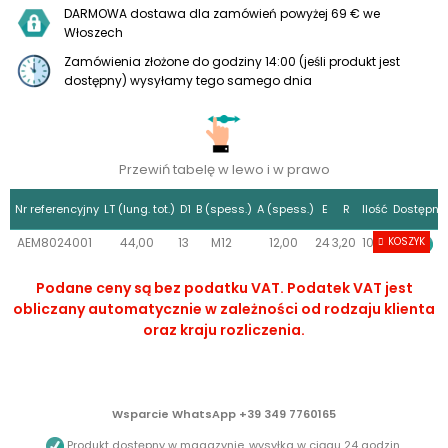
DARMOWA dostawa dla zamówień powyżej 69 € we
Włoszech
Zamówienia złożone do godziny 14:00 (jeśli produkt jest
dostępny) wysyłamy tego samego dnia
Przewiń tabelę w lewo i w prawo
Nr referencyjny
LT (lung. tot.)
D1
B (spess.)
A (spess.)
E
R
Ilość
Dostępno
AEM8024001
44,00
13
M12
12,00
24
3,20
10+
KOSZYK
Podane ceny są bez podatku VAT. Podatek VAT jest
obliczany automatycznie w zależności od rodzaju klienta
oraz kraju rozliczenia.
Wsparcie WhatsApp +39 349 7760165
Produkt dostępny w magazynie, wysyłka w ciągu 24 godzin.