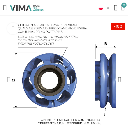
0
-15%
Click to enlarge