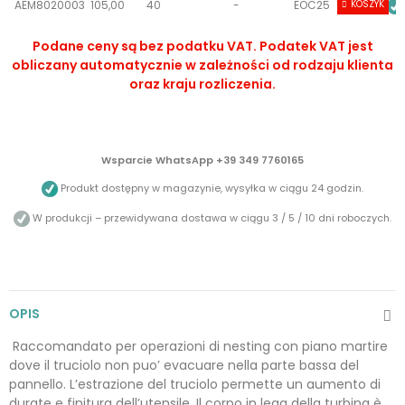
AEM8020003
105,00
40
-
EOC25
10+
KOSZYK
Podane ceny są bez podatku VAT. Podatek VAT jest
obliczany automatycznie w zależności od rodzaju klienta
oraz kraju rozliczenia.
Wsparcie WhatsApp +39 349 7760165
Produkt dostępny w magazynie, wysyłka w ciągu 24 godzin.
W produkcji – przewidywana dostawa w ciągu 3 / 5 / 10 dni roboczych.
OPIS
Raccomandato per operazioni di nesting con piano martire
dove il truciolo non puo’ evacuare nella parte bassa del
pannello. L’estrazione del truciolo permette un aumento di
durate e finitura dell’utensile. Il corpo in lega della turbina è