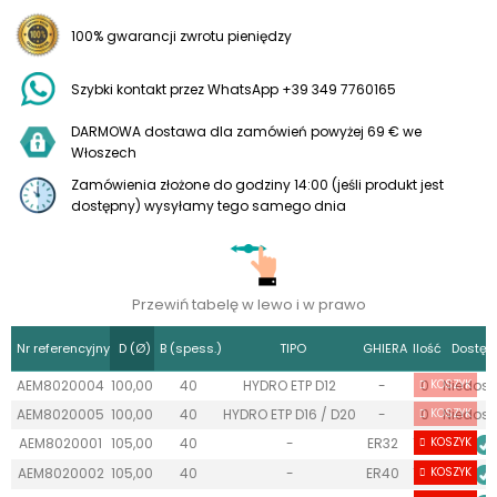
100% gwarancji zwrotu pieniędzy
Szybki kontakt przez WhatsApp +39 349 7760165
DARMOWA dostawa dla zamówień powyżej 69 € we
Włoszech
Zamówienia złożone do godziny 14:00 (jeśli produkt jest
dostępny) wysyłamy tego samego dnia
Przewiń tabelę w lewo i w prawo
Nr referencyjny
D (Ø)
B (spess.)
TIPO
GHIERA
Ilość
Dostęp
AEM8020004
100,00
40
HYDRO ETP D12
-
0
KOSZYK
Niedost
AEM8020005
100,00
40
HYDRO ETP D16 / D20
-
0
KOSZYK
Niedost
AEM8020001
105,00
40
-
ER32
10+
KOSZYK
AEM8020002
105,00
40
-
ER40
10+
KOSZYK