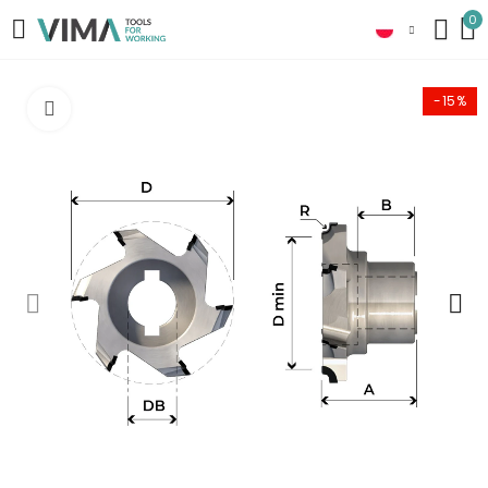
0
-15%
Click to enlarge