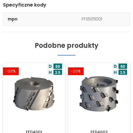
Specyficzne kody
mpn
FFS5011001
Podobne produkty
-20%
-20%
FFD4001
FFD4002