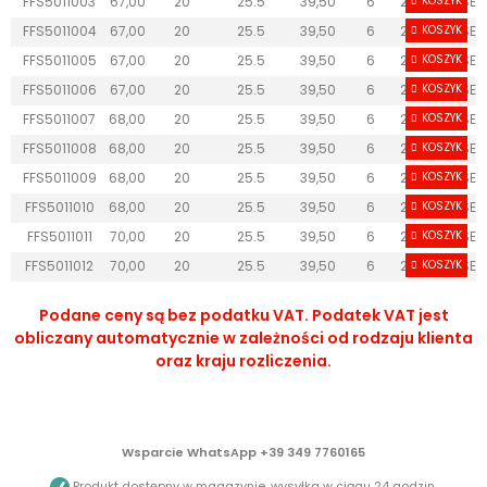
FFS5011003
67,00
20
25.5
39,50
6
2
KOSZYK
BIESSE
FFS5011004
67,00
20
25.5
39,50
6
2
KOSZYK
BIESSE
FFS5011005
67,00
20
25.5
39,50
6
2
KOSZYK
BIESSE
FFS5011006
67,00
20
25.5
39,50
6
2
KOSZYK
BIESSE
FFS5011007
68,00
20
25.5
39,50
6
2
KOSZYK
BIESSE
FFS5011008
68,00
20
25.5
39,50
6
2
KOSZYK
BIESSE
FFS5011009
68,00
20
25.5
39,50
6
2
KOSZYK
BIESSE
FFS5011010
68,00
20
25.5
39,50
6
2
KOSZYK
BIESSE
FFS5011011
70,00
20
25.5
39,50
6
2
KOSZYK
BIESSE
FFS5011012
70,00
20
25.5
39,50
6
2
KOSZYK
BIESSE
Podane ceny są bez podatku VAT. Podatek VAT jest
obliczany automatycznie w zależności od rodzaju klienta
oraz kraju rozliczenia.
Wsparcie WhatsApp +39 349 7760165
Produkt dostępny w magazynie, wysyłka w ciągu 24 godzin.