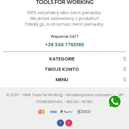
100% satysfakcji albo zwrot pieniędzy.
Nie jesteś zadowolony z produktu?
Odeślij go, a otrzymasz zwrot pieniędzy.
Wsparcie 24/7
+39 349 7760165
KATEGORIE
TWOJE KONTO
MENU
© 2025 - VIMA Tools For Working - Wszelkie prawa zastrzeżone - NIP
IT01852800430 - REA MC-187180