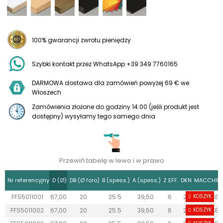
100% gwarancji zwrotu pieniędzy
Szybki kontakt przez WhatsApp +39 349 7760165
DARMOWA dostawa dla zamówień powyżej 69 € we
Włoszech
Zamówienia złożone do godziny 14:00 (jeśli produkt jest
dostępny) wysyłamy tego samego dnia
Przewiń tabelę w lewo i w prawo
Nr referencyjny
D (Ø)
DB (Ø foro)
B (spess.)
A (spess.)
Z EFF.
DKN
MACCHIN
FFS5011001
67,00
20
25.5
39,50
6
2
KOSZYK
BIESSE
FFS5011002
67,00
20
25.5
39,50
6
2
KOSZYK
BIESSE