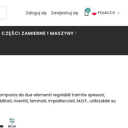
0
Zaloguj się
Zarejestruj się
POLACCO
CZĘŚCI ZAMIENNE I MASZYNY
, composta da due elementi regolabili tramite spessori,
itati, rivestiti, laminati, impiallacciati, M.D.F., utilizzabile su