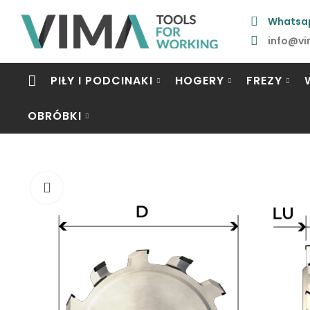
Whatsa
info@vi
PIŁY I PODCINAKI
HOGERY
FREZY
OBRÓBKI
Click to enlarge