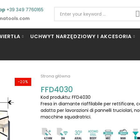
pp
+39 349 7760165
matools.com
WIERTŁA
UCHWYT NARZĘDZIOWY I AKCESORIA
Strona główna
-20%
FFD4030
Kod produktu: FFD4030
Fresa in diamante riaffilabile per rettificare
adatta per lavorazioni di pannelli truciolari, nobil
macchine squadratrici.