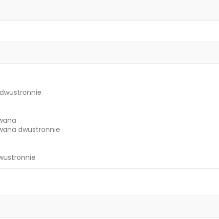
dwustronnie
owana
owana dwustronnie
wustronnie