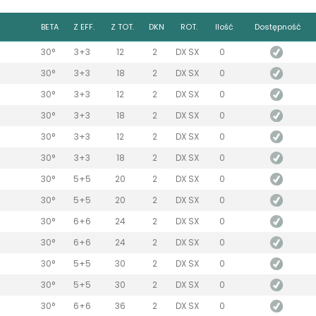
a
BETA
Z EFF.
Z TOT.
DKN
ROT.
Ilość
Dostępność
30°
3+3
12
2
DX SX
0
30°
3+3
18
2
DX SX
0
30°
3+3
12
2
DX SX
0
30°
3+3
18
2
DX SX
0
30°
3+3
12
2
DX SX
0
30°
3+3
18
2
DX SX
0
30°
5+5
20
2
DX SX
0
30°
5+5
20
2
DX SX
0
30°
6+6
24
2
DX SX
0
30°
6+6
24
2
DX SX
0
30°
5+5
30
2
DX SX
0
30°
5+5
30
2
DX SX
0
30°
6+6
36
2
DX SX
0