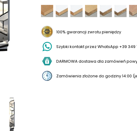
100% gwarancji zwrotu pieniędzy
Szybki kontakt przez WhatsApp +39 349 
DARMOWA dostawa dla zamówień powyż
Zamówienia złożone do godziny 14:00 (j