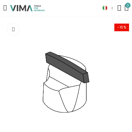
0
-15%
Clicca per ingrandire