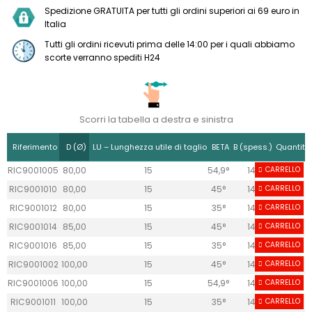
Spedizione GRATUITA per tutti gli ordini superiori ai 69 euro in
Italia
Tutti gli ordini ricevuti prima delle 14:00 per i quali abbiamo
scorte verranno spediti H24
Scorri la tabella a destra e sinistra
Riferimento
D (Ø)
LU – Lunghezza utile di taglio
BETA
B (spess.)
Quantità
RIC9001005
80,00
15
54,9°
14
CARRELLO
0
RIC9001010
80,00
15
45°
14
CARRELLO
0
RIC9001012
80,00
15
35°
14
CARRELLO
6
RIC9001014
85,00
15
45°
14
CARRELLO
0
RIC9001016
85,00
15
35°
14
CARRELLO
0
RIC9001002
100,00
15
45°
14
CARRELLO
0
RIC9001006
100,00
15
54,9°
14
CARRELLO
0
RIC9001011
100,00
15
35°
14
CARRELLO
0