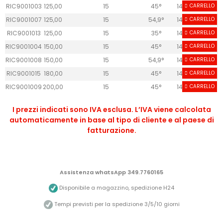
RIC9001003
125,00
15
45°
14
CARRELLO
0
RIC9001007
125,00
15
54,9°
14
CARRELLO
0
RIC9001013
125,00
15
35°
14
CARRELLO
10+
RIC9001004
150,00
15
45°
14
CARRELLO
0
RIC9001008
150,00
15
54,9°
14
CARRELLO
0
RIC9001015
180,00
15
45°
14
CARRELLO
0
RIC9001009
200,00
15
45°
14
CARRELLO
0
I prezzi indicati sono IVA esclusa. L’IVA viene calcolata
automaticamente in base al tipo di cliente e al paese di
fatturazione.
Assistenza whatsApp 349.7760165
Disponibile a magazzino, spedizione H24
Tempi previsti per la spedizione 3/5/10 giorni