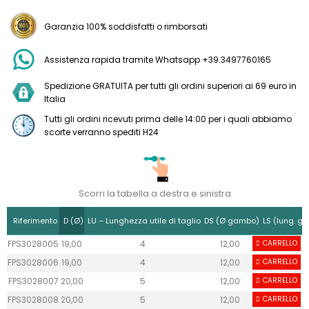
Garanzia 100% soddisfatti o rimborsati
Assistenza rapida tramite Whatsapp +39.3497760165
Spedizione GRATUITA per tutti gli ordini superiori ai 69 euro in
Italia
Tutti gli ordini ricevuti prima delle 14:00 per i quali abbiamo
scorte verranno spediti H24
Scorri la tabella a destra e sinistra
Riferimento
D (Ø)
LU – Lunghezza utile di taglio
DS (Ø gambo)
LS (lung. g
FPS3028005
19,00
4
12,00
CARRELLO
40
FPS3028006
19,00
4
12,00
CARRELLO
40
FPS3028007
20,00
5
12,00
CARRELLO
40
FPS3028008
20,00
5
12,00
CARRELLO
40