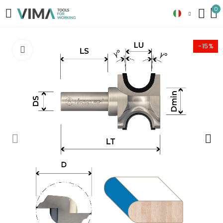
0
-15%
Clicca per ingrandire