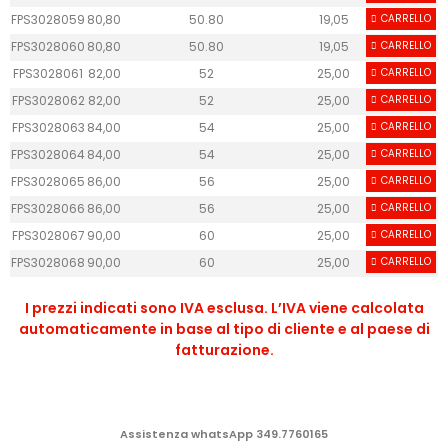
FPS3028059
80,80
50.80
19,05
CARRELLO
50
FPS3028060
80,80
50.80
19,05
CARRELLO
50
FPS3028061
82,00
52
25,00
CARRELLO
55
FPS3028062
82,00
52
25,00
CARRELLO
55
FPS3028063
84,00
54
25,00
CARRELLO
55
FPS3028064
84,00
54
25,00
CARRELLO
55
FPS3028065
86,00
56
25,00
CARRELLO
55
FPS3028066
86,00
56
25,00
CARRELLO
55
FPS3028067
90,00
60
25,00
CARRELLO
55
FPS3028068
90,00
60
25,00
CARRELLO
55
I prezzi indicati sono IVA esclusa. L’IVA viene calcolata
automaticamente in base al tipo di cliente e al paese di
fatturazione.
Assistenza whatsApp 349.7760165