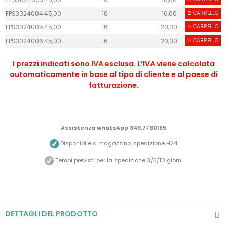
FPS3024004
45,00
16
16,00
CARRELLO
50
FPS3024005
45,00
16
20,00
CARRELLO
50
FPS3024006
45,00
16
20,00
CARRELLO
50
I prezzi indicati sono IVA esclusa. L’IVA viene calcolata
automaticamente in base al tipo di cliente e al paese di
fatturazione.
Assistenza whatsApp 349.7760165
Disponibile a magazzino, spedizione H24
Tempi previsti per la spedizione 3/5/10 giorni
DETTAGLI DEL PRODOTTO