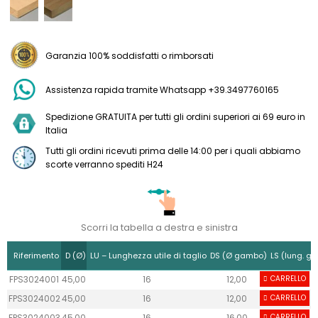
Garanzia 100% soddisfatti o rimborsati
Assistenza rapida tramite Whatsapp +39.3497760165
Spedizione GRATUITA per tutti gli ordini superiori ai 69 euro in
Italia
Tutti gli ordini ricevuti prima delle 14:00 per i quali abbiamo
scorte verranno spediti H24
Scorri la tabella a destra e sinistra
Riferimento
D (Ø)
LU – Lunghezza utile di taglio
DS (Ø gambo)
LS (lung. g
FPS3024001
45,00
16
12,00
CARRELLO
40
FPS3024002
45,00
16
12,00
CARRELLO
40
FPS3024003
45,00
16
16,00
CARRELLO
50