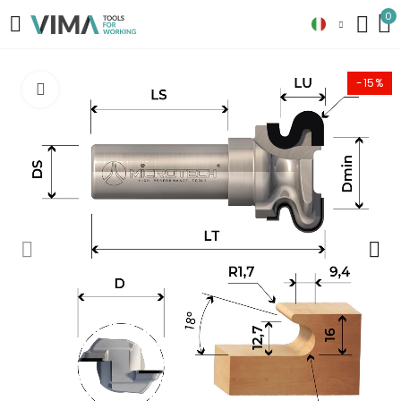
0
-15%
Clicca per ingrandire