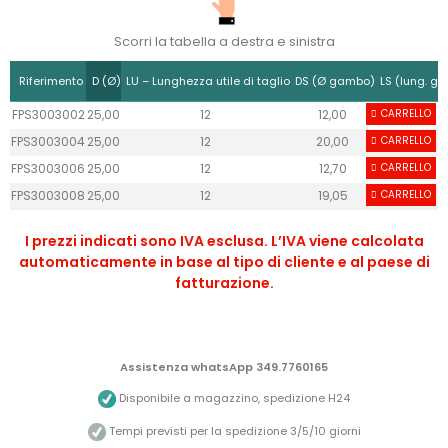
Scorri la tabella a destra e sinistra
Riferimento
D (Ø)
LU – Lunghezza utile di taglio
DS (Ø gambo)
LS (lung. g
FPS3003002
25,00
12
12,00
CARRELLO
45
FPS3003004
25,00
12
20,00
CARRELLO
50
FPS3003006
25,00
12
12,70
CARRELLO
45
FPS3003008
25,00
12
19,05
CARRELLO
50
I prezzi indicati sono IVA esclusa. L’IVA viene calcolata
automaticamente in base al tipo di cliente e al paese di
fatturazione.
Assistenza whatsApp 349.7760165
Disponibile a magazzino, spedizione H24
Tempi previsti per la spedizione 3/5/10 giorni