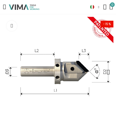
0
-15%
Clicca per ingrandire