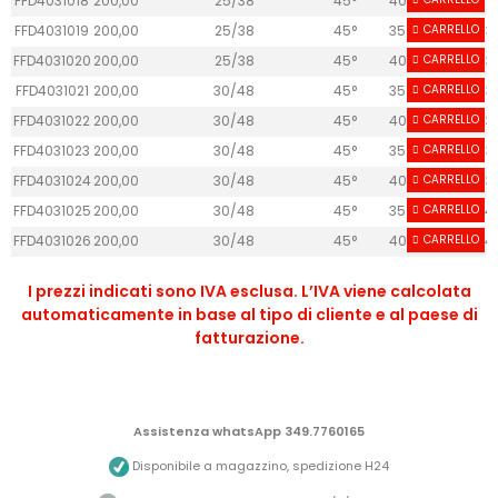
FFD4031018
200,00
25/38
45°
40
6+6
2
FFD4031019
200,00
25/38
45°
35
CARRELLO
8+8
3
FFD4031020
200,00
25/38
45°
40
CARRELLO
8+8
3
FFD4031021
200,00
30/48
45°
35
CARRELLO
5+5
3
FFD4031022
200,00
30/48
45°
40
CARRELLO
5+5
3
FFD4031023
200,00
30/48
45°
35
CARRELLO
6+6
3
FFD4031024
200,00
30/48
45°
40
CARRELLO
6+6
3
FFD4031025
200,00
30/48
45°
35
CARRELLO
8+8
4
FFD4031026
200,00
30/48
45°
40
CARRELLO
8+8
4
I prezzi indicati sono IVA esclusa. L’IVA viene calcolata
automaticamente in base al tipo di cliente e al paese di
fatturazione.
Assistenza whatsApp 349.7760165
Disponibile a magazzino, spedizione H24