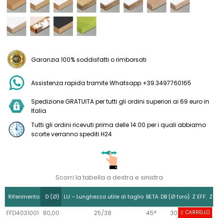
Garanzia 100% soddisfatti o rimborsati
Assistenza rapida tramite Whatsapp +39.3497760165
Spedizione GRATUITA per tutti gli ordini superiori ai 69 euro in
Italia
Tutti gli ordini ricevuti prima delle 14:00 per i quali abbiamo
scorte verranno spediti H24
Scorri la tabella a destra e sinistra
Riferimento
D (Ø)
LU – Lunghezza utile di taglio
BETA
DB (Ø foro)
Z EFF.
Z T
FFD4031001
80,00
25/38
45°
30
CARRELLO
3+3
1