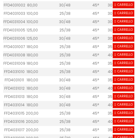
FFD4031002
80,00
30/48
45°
30
CARRELLO
3+3
1
FFD4031003
100,00
25/38
45°
30
CARRELLO
3+3
1
FFD4031004
100,00
30/48
45°
30
CARRELLO
3+3
1
FFD4031005
125,00
25/38
45°
30
CARRELLO
3+3
1
FFD4031006
125,00
30/48
45°
30
CARRELLO
3+3
1
FFD4031007
180,00
25/38
45°
35
CARRELLO
5+5
2
FFD4031008
180,00
25/38
45°
40
CARRELLO
5+5
2
FFD4031009
180,00
25/38
45°
35
CARRELLO
6+6
2
FFD4031010
180,00
25/38
45°
40
CARRELLO
6+6
2
FFD4031011
180,00
30/48
45°
35
CARRELLO
5+5
3
FFD4031012
180,00
30/48
45°
40
CARRELLO
5+5
3
FFD4031013
180,00
30/48
45°
35
CARRELLO
6+6
3
FFD4031014
180,00
30/48
45°
40
CARRELLO
6+6
3
FFD4031015
200,00
25/38
45°
35
CARRELLO
5+5
2
FFD4031016
200,00
25/38
45°
40
CARRELLO
5+5
2
FFD4031017
200,00
25/38
45°
35
CARRELLO
6+6
2
CARRELLO