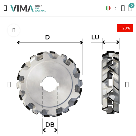
0
-20%
Clicca per ingrandire