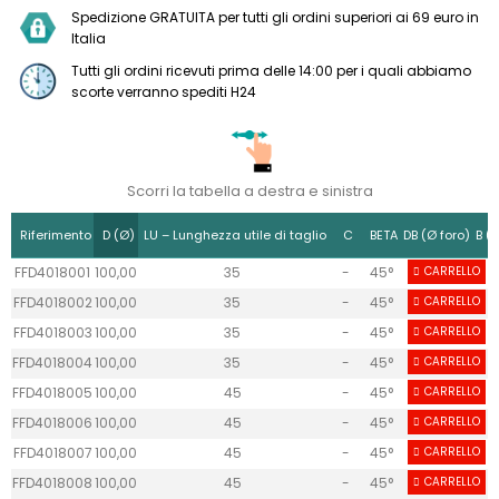
Spedizione GRATUITA per tutti gli ordini superiori ai 69 euro in
Italia
Tutti gli ordini ricevuti prima delle 14:00 per i quali abbiamo
scorte verranno spediti H24
Scorri la tabella a destra e sinistra
Riferimento
D (Ø)
LU – Lunghezza utile di taglio
C
BETA
DB (Ø foro)
B (
FFD4018001
100,00
35
-
45°
CARRELLO
30
FFD4018002
100,00
35
-
45°
CARRELLO
30
FFD4018003
100,00
35
-
45°
CARRELLO
30
FFD4018004
100,00
35
-
45°
CARRELLO
30
FFD4018005
100,00
45
-
45°
CARRELLO
30
FFD4018006
100,00
45
-
45°
CARRELLO
30
FFD4018007
100,00
45
-
45°
CARRELLO
30
FFD4018008
100,00
45
-
45°
CARRELLO
30