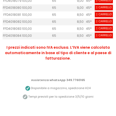
FFD4018079
100,00
65
9,00
45°
CARRELLO
30
FFD4018080
100,00
65
9,00
45°
CARRELLO
30
FFD4018081
100,00
65
8,50
45°
CARRELLO
30
FFD4018082
100,00
65
8,50
45°
CARRELLO
30
FFD4018083
100,00
65
8,50
45°
CARRELLO
30
FFD4018084
100,00
65
8,50
45°
CARRELLO
30
I prezzi indicati sono IVA esclusa. L’IVA viene calcolata
automaticamente in base al tipo di cliente e al paese di
fatturazione.
Assistenza whatsApp 349.7760165
Disponibile a magazzino, spedizione H24
Tempi previsti per la spedizione 3/5/10 giorni