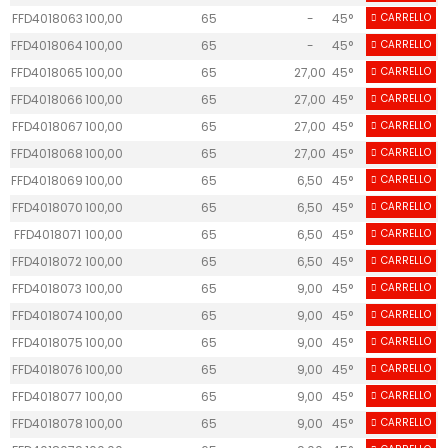
FFD4018063
100,00
65
-
45°
CARRELLO
30
4
FFD4018064
100,00
65
-
45°
CARRELLO
30
4
FFD4018065
100,00
65
27,00
45°
CARRELLO
30
FFD4018066
100,00
65
27,00
45°
CARRELLO
30
FFD4018067
100,00
65
27,00
45°
CARRELLO
30
FFD4018068
100,00
65
27,00
45°
CARRELLO
30
FFD4018069
100,00
65
6,50
45°
CARRELLO
20
FFD4018070
100,00
65
6,50
45°
CARRELLO
20
FFD4018071
100,00
65
6,50
45°
CARRELLO
20
FFD4018072
100,00
65
6,50
45°
CARRELLO
20
FFD4018073
100,00
65
9,00
45°
CARRELLO
30
FFD4018074
100,00
65
9,00
45°
CARRELLO
30
FFD4018075
100,00
65
9,00
45°
CARRELLO
30
FFD4018076
100,00
65
9,00
45°
CARRELLO
30
FFD4018077
100,00
65
9,00
45°
CARRELLO
30
FFD4018078
100,00
65
9,00
45°
CARRELLO
30