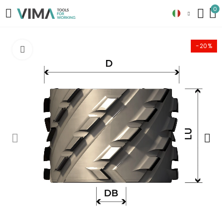
0
-20%
Clicca per ingrandire