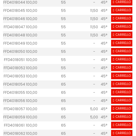
FFD4018044
100,00
55
-
45°
CARRELLO
30
FFD4018045
100,00
55
11,50
45°
CARRELLO
30
FFD4018046
100,00
55
11,50
45°
CARRELLO
30
FFD4018047
100,00
55
11,50
45°
CARRELLO
30
FFD4018048
100,00
55
11,50
45°
CARRELLO
30
FFD4018049
100,00
55
-
45°
CARRELLO
30
4
FFD4018050
100,00
55
-
45°
CARRELLO
30
4
FFD4018051
100,00
55
-
45°
CARRELLO
30
4
FFD4018052
100,00
55
-
45°
CARRELLO
30
4
FFD4018053
100,00
65
-
45°
CARRELLO
30
FFD4018054
100,00
65
-
45°
CARRELLO
30
FFD4018055
100,00
65
-
45°
CARRELLO
30
FFD4018056
100,00
65
-
45°
CARRELLO
30
FFD4018057
100,00
65
5,00
45°
CARRELLO
30
FFD4018059
100,00
65
5,00
45°
CARRELLO
30
FFD4018061
100,00
65
-
45°
CARRELLO
30
4
FFD4018062
100,00
65
-
45°
CARRELLO
30
4