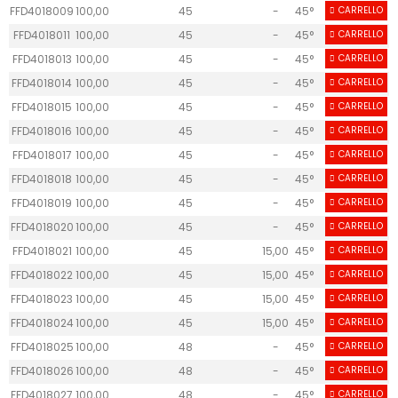
FFD4018009
100,00
45
-
45°
CARRELLO
30
FFD4018011
100,00
45
-
45°
CARRELLO
30
FFD4018013
100,00
45
-
45°
CARRELLO
30
4
FFD4018014
100,00
45
-
45°
CARRELLO
30
4
FFD4018015
100,00
45
-
45°
CARRELLO
30
4
FFD4018016
100,00
45
-
45°
CARRELLO
30
4
FFD4018017
100,00
45
-
45°
CARRELLO
30
FFD4018018
100,00
45
-
45°
CARRELLO
30
FFD4018019
100,00
45
-
45°
CARRELLO
30
FFD4018020
100,00
45
-
45°
CARRELLO
30
FFD4018021
100,00
45
15,00
45°
CARRELLO
30
FFD4018022
100,00
45
15,00
45°
CARRELLO
30
FFD4018023
100,00
45
15,00
45°
CARRELLO
30
FFD4018024
100,00
45
15,00
45°
CARRELLO
30
FFD4018025
100,00
48
-
45°
CARRELLO
25
FFD4018026
100,00
48
-
45°
CARRELLO
25
FFD4018027
100,00
48
-
45°
CARRELLO
25