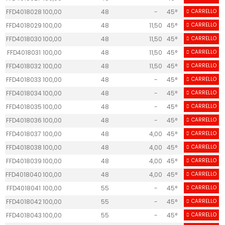
FFD4018028
100,00
48
-
45°
CARRELLO
25
FFD4018029
100,00
48
11,50
45°
CARRELLO
30
FFD4018030
100,00
48
11,50
45°
CARRELLO
30
FFD4018031
100,00
48
11,50
45°
CARRELLO
30
FFD4018032
100,00
48
11,50
45°
CARRELLO
30
FFD4018033
100,00
48
-
45°
CARRELLO
30
4
FFD4018034
100,00
48
-
45°
CARRELLO
30
4
FFD4018035
100,00
48
-
45°
CARRELLO
30
4
FFD4018036
100,00
48
-
45°
CARRELLO
30
4
FFD4018037
100,00
48
4,00
45°
CARRELLO
30
FFD4018038
100,00
48
4,00
45°
CARRELLO
30
FFD4018039
100,00
48
4,00
45°
CARRELLO
30
FFD4018040
100,00
48
4,00
45°
CARRELLO
30
FFD4018041
100,00
55
-
45°
CARRELLO
30
FFD4018042
100,00
55
-
45°
CARRELLO
30
FFD4018043
100,00
55
-
45°
CARRELLO
30