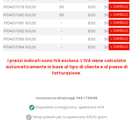
FFD4017079
100,00
65
9,00
30
CARRELLO
40
FFD4017080
100,00
65
9,00
30
CARRELLO
40
FFD4017081
100,00
-
8,50
30
CARRELLO
60
FFD4017082
100,00
-
8,50
30
CARRELLO
60
FFD4017083
100,00
-
8,50
30
CARRELLO
60
FFD4017084
100,00
-
8,50
30
CARRELLO
60
I prezzi indicati sono IVA esclusa. L’IVA viene calcolata
automaticamente in base al tipo di cliente e al paese di
fatturazione.
Assistenza whatsApp 349.7760165
Disponibile a magazzino, spedizione H24
Tempi previsti per la spedizione 3/5/10 giorni