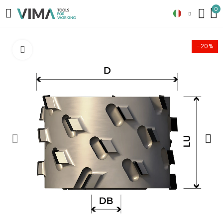
0
-20%
Clicca per ingrandire