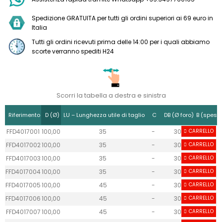
Spedizione GRATUITA per tutti gli ordini superiori ai 69 euro in
Italia
Tutti gli ordini ricevuti prima delle 14:00 per i quali abbiamo
scorte verranno spediti H24
Scorri la tabella a destra e sinistra
Riferimento
D (Ø)
LU – Lunghezza utile di taglio
C
DB (Ø foro)
B (spess.
FFD4017001
100,00
35
-
30
CARRELLO
-
FFD4017002
100,00
35
-
30
CARRELLO
-
FFD4017003
100,00
35
-
30
CARRELLO
-
FFD4017004
100,00
35
-
30
CARRELLO
-
FFD4017005
100,00
45
-
30
CARRELLO
-
FFD4017006
100,00
45
-
30
CARRELLO
-
FFD4017007
100,00
45
-
30
CARRELLO
-