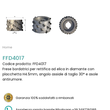
Home
FFD4017
Codice prodotto: FFD4017
Frese bordatrici per rettifica ad elica in diamante con
placchetta H4.5mm, angolo assiale di taglio 30° e asole
antirumore.
Garanzia 100% soddisfatti o rimborsati
Assistenza rapida tramite Whatsapp +39.3497760165