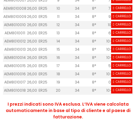
AEM8010007
26,00
ER25
9
34
8°
7
AEM8010008
26,00
ER25
10
34
8°
7
CARRELLO
AEM8010009
26,00
ER25
11
34
8°
9
CARRELLO
AEM8010010
26,00
ER25
12
34
8°
10
CARRELLO
AEM8010011
26,00
ER25
13
34
8°
6
CARRELLO
AEM8010012
26,00
ER25
14
34
8°
10+
CARRELLO
AEM8010013
26,00
ER25
15
34
8°
10+
CARRELLO
AEM8010014
26,00
ER25
16
34
8°
10+
CARRELLO
AEM8010015
26,00
ER25
17
34
8°
5
CARRELLO
AEM8010016
26,00
ER25
18
34
8°
10+
CARRELLO
AEM8010017
26,00
ER25
19
34
8°
0
CARRELLO
AEM8010018
26,00
ER25
20
34
8°
10+
CARRELLO
I prezzi indicati sono IVA esclusa. L’IVA viene calcolata
automaticamente in base al tipo di cliente e al paese di
fatturazione.