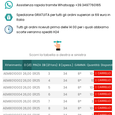
Assistenza rapida tramite Whatsapp +39.3497760165
Spedizione GRATUITA per tutti gli ordini superiori ai 69 euro in
Italia
Tutti gli ordini ricevuti prima delle 14:00 per i quali abbiamo
scorte verranno spediti H24
Scorri la tabella a destra e sinistra
Riferimento
D (Ø)
PINZA
DB (Ø foro)
B (spess.)
GAMMA
Quantità
Disponibil
AEM8010001
26,00
ER25
3
34
8°
10+
CARRELLO
AEM8010002
26,00
ER25
4
34
8°
10
CARRELLO
AEM8010003
26,00
ER25
5
34
8°
10+
CARRELLO
AEM8010004
26,00
ER25
6
34
8°
10+
CARRELLO
AEM8010005
26,00
ER25
7
34
8°
3
CARRELLO
AEM8010006
26,00
ER25
8
34
8°
10+
CARRELLO
CARRELLO