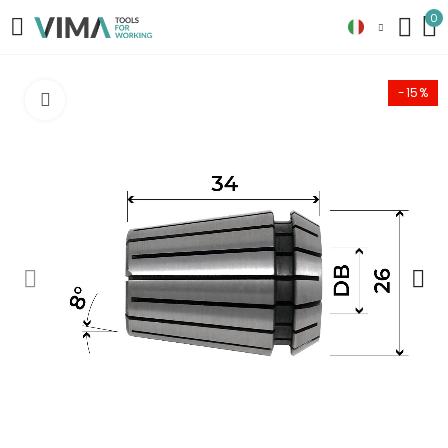
0
-15%
Clicca per ingrandire