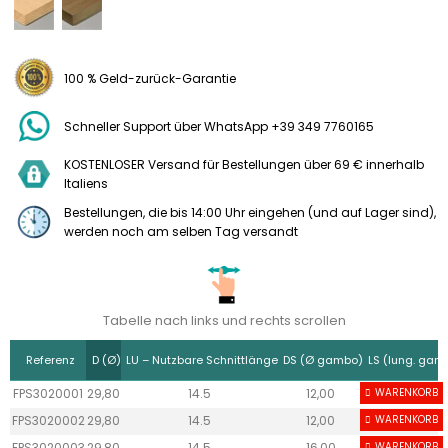
100 % Geld-zurück-Garantie
Schneller Support über WhatsApp +39 349 7760165
KOSTENLOSER Versand für Bestellungen über 69 € innerhalb
Italiens
Bestellungen, die bis 14:00 Uhr eingehen (und auf Lager sind),
werden noch am selben Tag versandt
Tabelle nach links und rechts scrollen
Referenz
D (Ø)
LU – Nutzbare Schnittlänge
DS (Ø gambo)
LS (lung. gam
FPS3020001
29,80
14.5
12,00
WARENKORB
40
FPS3020002
29,80
14.5
12,00
WARENKORB
40
FPS3020003
29,80
14.5
16,00
WARENKORB
50