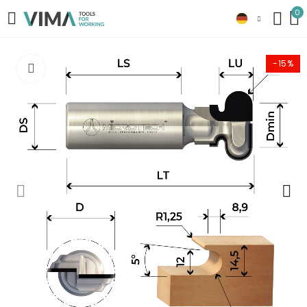
0
-15%
Click to enlarge