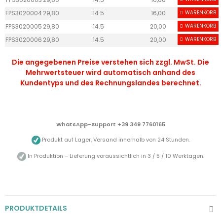
FPS3020004
29,80
14.5
16,00
WARENKORB
50
FPS3020005
29,80
14.5
20,00
WARENKORB
50
FPS3020006
29,80
14.5
20,00
WARENKORB
50
Die angegebenen Preise verstehen sich zzgl. MwSt. Die
Mehrwertsteuer wird automatisch anhand des
Kundentyps und des Rechnungslandes berechnet.
WhatsApp-Support +39 349 7760165
Produkt auf Lager, Versand innerhalb von 24 Stunden.
In Produktion – Lieferung voraussichtlich in 3 / 5 / 10 Werktagen.
PRODUKTDETAILS